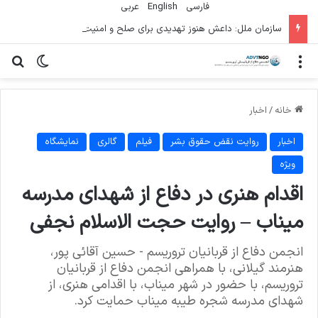
فارسی
English
عربي
سازمان ملل: داعش هنوز تهدیدی برای صلح و امنیت بین‌المللی است
منو
تغییر پو
جس
خانه
/
اخبار
اخبار
روایت نقض حقوق بشر
فیلم
گالری
نمایشگاه
ویژه
اقدام هنری در دفاع از شهدای مدرسه
میناب – روایت حجت الاسلام نجفی
انجمن دفاع از قربانیان تروریسم - حسین آقائی پور،
هنرمند گیلانی، با همراهی انجمن دفاع از قربانیان
تروریسم، با حضور در شهر میناب، با اقدامی هنری، از
شهدای مدرسه شجره طیبه میناب حمایت کرد.