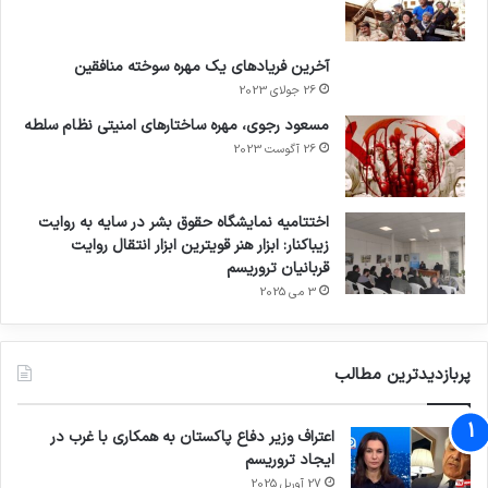
آخرین فریادهای یک مهره سوخته منافقین
26 جولای 2023
مسعود رجوی، مهره ساختارهای امنیتی نظام سلطه
26 آگوست 2023
اختتامیه نمایشگاه حقوق بشر در سایه به روایت
زیباکنار: ابزار هنر قویترین ابزار انتقال روایت
قربانیان تروریسم
3 می 2025
پربازدیدترین مطالب
اعتراف وزیر دفاع پاکستان به همکاری با غرب در
ایجاد تروریسم
27 آوریل 2025