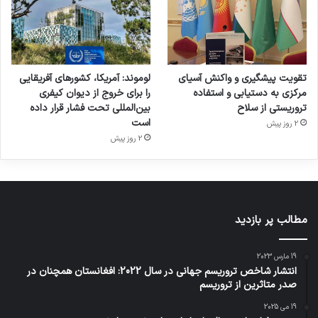
تقویت پیشگیری و واکنش آسیای
لوموند: آمریکا، کشورهای آفریقایی
مرکزی به دستیابی و استفاده
را برای خروج از دیوان کیفری
تروریستی از سلاح
بین‌المللی تحت فشار قرار داده
است
2 روز پیش
2 روز پیش
مطالب پر بازدید
19 مارس 2023
انتشار شاخص تروریسم جهانی در سال 2022: افغانستان همچنان در
صدر متاثرین از تروریسم
19 می 2025