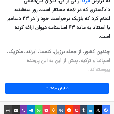
به گزارش
ایرنا
از تی آر تی، دیوان بین‌المللی
دادگستری که در لاهه مستقر است، روز سه‌شنبه
اعلام کرد که بلژیک درخواست خود را در ۲۳ دسامبر
با استناد به ماده ۶۳ اساسنامه دیوان ارائه کرده
است.
چندین کشور، از جمله برزیل، کلمبیا، ایرلند، مکزیک،
اسپانیا و ترکیه، پیش از این به این پرونده
پیوسته‌اند.
ماده ۶۳ اساسنامه دیوان بیان می‌کند که کشورهای
نمایش بیشتر
عضو در رویه‌های دیوان بین‌المللی دادگستری، حق
مداخله در پرونده ها را دارند.
فیس بوک
X
لینکدین
‫تامبلر
‫پین‌ترست
‫رددیت
‫VKontakte
پاکت
واتس آپ
‫Odnoklassniki
تلگرام
وایبر
اشتراک گذاری از طریق ایمیل
چاپ