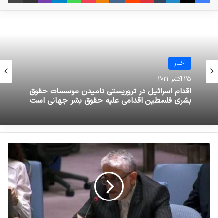
نوشته های مشابه
انتشار شاخص تروریسم جهانی در
سال 2022: افغانستان همچنان در
اخبار
صدر متاثرین از تروریسم
25 اکتبر 2021
19 مارس 2023
اقدام اسرائیل در تروریستی نامیدن موسسات حقوق
بشری فلسطین اقدامی علیه حقوق بشر جهانی است
بررسی فیلم‌ها و سریال‌های ایرانی با
موضوع داعش
19 می 2025
بلژیک تأکید کرد که مداخله آن بر مواد ۱ تا ۶
کنوانسیون نسل‌کشی، به ویژه ماده ۲، در مورد
تفسیر «هدف خاص» مورد نیاز برای نسل‌کشی،