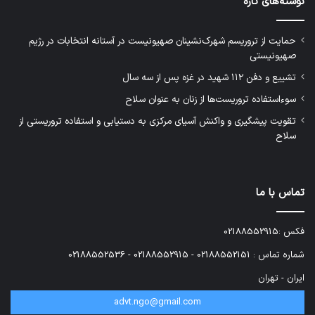
نوشته‌های تازه
حمایت از تروریسم شهرک‌نشینان صهیونیست در آستانه انتخابات در رژیم
صهیونیستی
تشییع و دفن ۱۱۲ شهید در غزه پس از سه سال
سوءاستفاده تروریست‌ها از زنان به عنوان سلاح
تقویت پیشگیری و واکنش آسیای مرکزی به دستیابی و استفاده تروریستی از
سلاح
تماس با ما
فکس :02188552915
شماره تماس : 02188552151 - 02188552915 - 02188552536
ایران - تهران
advt.ngo@gmail.com