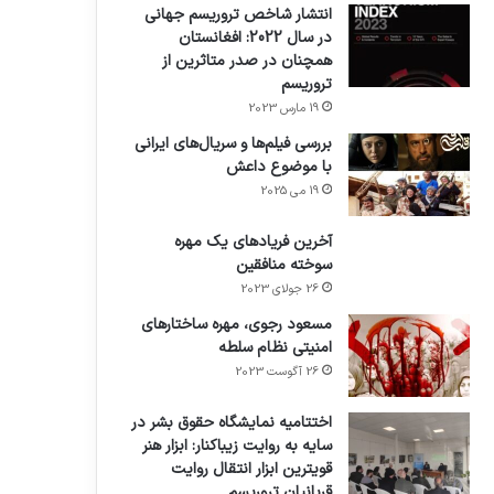
انتشار شاخص تروریسم جهانی
در سال 2022: افغانستان
همچنان در صدر متاثرین از
تروریسم
19 مارس 2023
بررسی فیلم‌ها و سریال‌های ایرانی
با موضوع داعش
19 می 2025
آخرین فریادهای یک مهره
سوخته منافقین
26 جولای 2023
مسعود رجوی، مهره ساختارهای
امنیتی نظام سلطه
26 آگوست 2023
اختتامیه نمایشگاه حقوق بشر در
سایه به روایت زیباکنار: ابزار هنر
قویترین ابزار انتقال روایت
قربانیان تروریسم