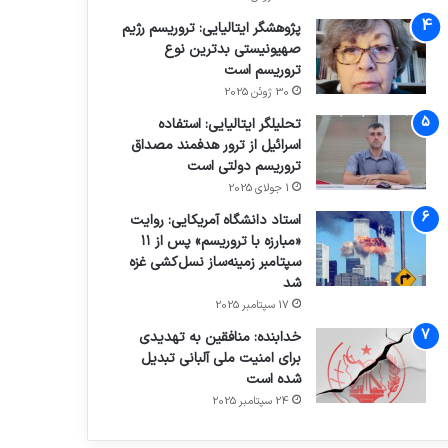
پژوهشگر ایتالیایی: تروریسم رژیم
صهیونیستی بدترین نوع
تروریسم است
30 ژوئن 2025
تحلیلگر ایتالیایی: استفاده
اسرائیل از ترور هدفمند مصداق
تروریسم دولتی است
1 جولای 2025
استاد دانشگاه آمریکایی: روایت
«مبارزه با تروریسم» پس از ۱۱
سپتامبر زمینه‌ساز نسل‌کشی غزه
شد
17 سپتامبر 2025
خدابنده: منافقین به تهدیدی
برای امنیت ملی آلبانی تبدیل
شده است
24 سپتامبر 2025