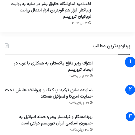
انجام شد. او همچنین شاهد قتل مادر، خواهر و
اختتامیه نمایشگاه حقوق بشر در سایه به روایت
زیباکنار: ابزار هنر قویترین ابزار انتقال روایت
تمام بستگان نزدیکمان بود. این وقایع دردناک،
قربانیان تروریسم
تأثیری عمیق بر او گذاشته است هم از نظر روحی و
3 می 2025
هم اجتماعی زخم‌هایی که به این زودی‌ها التیام
نخواهند یافت.
پربازدیدترین مطالب
در میان قربانیان، دخترم مریم، همسرم نغمه گلزاری،
اعتراف وزیر دفاع پاکستان به همکاری با غرب در
ایجاد تروریسم
خواهرانم سمیه و فاطمه، و برادرزاده‌ها و
27 آوریل 2025
خواهرزاده‌های خردسالم مهدی، محمد امین، فاطمه
نماینده سابق ترکیه: پ.ک.ک و زیرشاخه هایش تحت
زهرا، و ریحانه سلطانی‌نژاد نیز بودند. همان دختر
حمایت امریکا و اسرائیل هستند
کوچک با کاپشن صورتی و گوشواره‌های قلبی، که
29 جولای 2025
لبخند معصومانه‌اش اکنون به خاطره‌ای دردناک
روزنامه‌نگار و فیلمساز روس: حمله اسرائیل به
جمهوری اسلامی ایران تروریسم دولتی است
تبدیل شده است.
30 ژوئن 2025