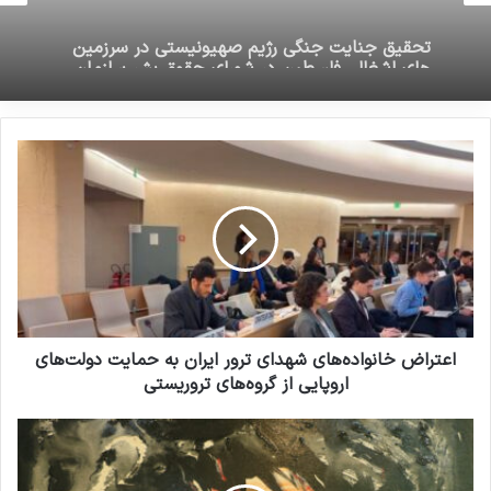
تحقیق جنایت جنگی رژیم صهیونیستی در سرزمین
نوشته های مشابه
های اشغالی فلسطین در شورای حقوق بشر سازمان
ملل
انتشار شاخص تروریسم جهانی در
سال 2022: افغانستان همچنان در
صدر متاثرین از تروریسم
19 مارس 2023
بررسی فیلم‌ها و سریال‌های ایرانی با
موضوع داعش
19 می 2025
اعتراض خانواده‌های شهدای ترور ایران به حمایت دولت‌های
اروپایی از گروه‌های تروریستی
وی از جامعه بین‌المللی خواست تا حمایت از این
گروه‌ها را متوقف کند، کشورهایی که به تروریست‌ها
پناه می‌دهند را تحت فشار قرار دهد و حقوق