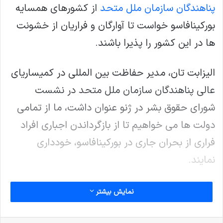
پناهندگان سازمان ملل متحد
از کشورهای همسایه
بورکینافاسو خواست تا آوارگان و فراریان از خشونت
ها در این کشور را پذیرا باشند.
الیزابت تان، مدیر حفاظت بین المللی در کمیساریای
عالی پناهندگان سازمان ملل متحد در نشست
شورای حقوق بشر در ژنو عنوان داشت، ما از تمامی
دولت ها می خواهیم تا از بازگرداندن اجباری افراد
فراری از بحران جاری در بورکینافاسو، خودداری
نمایند.
وی ادامه داد، قتل، ناپدیدسازی قهری، شکنجه و
نمایش بیشتر
آدمربایی در این کشور افزایش یافته و در بسیاری از