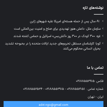
نوشته‌های تازه
۸۱ سال پس از حمله هسته‌ای امریکا علیه شهرهای ژاپن
سازمان ملل: داعش هنوز تهدیدی برای صلح و امنیت بین‌المللی است
غزه: ۳۰۰ کودک در ۳۰۰ روز «آتش‌بس» اسرائیل و حماس کشته شدند
کوبا: کارشناسان مستقل تحریم‌های جدید ایالات متحده را در بحبوحه تشدید
بحران انسانی محکوم می‌کنند
تماس با ما
فکس :02188552915
شماره تماس : 02188552151 - 02188552915 - 02188552536
ایران - تهران
advt.ngo@gmail.com