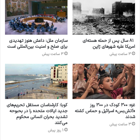
خشونت ها در بورکینافاسو موجب تخریب زیرساختها
و آسیب رسیدن به خدمات و نهادهای دولتی شده و
به عنوان نمونه، تعداد مدارسی که در سال 2021
۸۱ سال پس از حمله هسته‌ای
سازمان ملل: داعش هنوز تهدیدی
امریکا علیه شهرهای ژاپن
برای صلح و امنیت بین‌المللی است
بسته شده اند به میزان 3 هزار مدرسه بود که در
3 ساعت پیش
3 ساعت پیش
سال 2023 به میزان 6334 مدرسه رسیده است.
آوارگان
بورکینافاسو
تروریسم
کپی لینک
غزه: ۳۰۰ کودک در ۳۰۰ روز
کوبا: کارشناسان مستقل تحریم‌های
«آتش‌بس» اسرائیل و حماس کشته
جدید ایالات متحده را در بحبوحه
شدند
تشدید بحران انسانی محکوم
می‌کنند
3 ساعت پیش
1 روز پیش