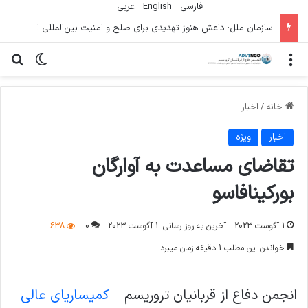
فارسی
English
عربي
سازمان ملل: داعش هنوز تهدیدی برای صلح و امنیت بین‌المللی است
منو
تغییر پو
جس
خانه
/
اخبار
اخبار
ویژه
تقاضای مساعدت به آوارگان
بورکینافاسو
1 آگوست 2023
آخرین به روز رسانی: 1 آگوست 2023
0
638
خواندن این مطلب 1 دقیقه زمان میبرد
انجمن دفاع از قربانیان تروریسم –
کمیساریای عالی