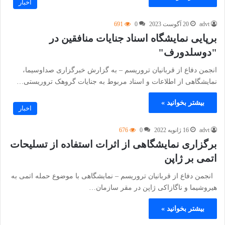
اخبار
advt
20 آگوست 2023
0
691
برپایی نمایشگاه اسناد جنایات منافقین در
"دوسلدورف"
انجمن دفاع از قربانیان تروریسم – به گزارش خبرگزاری صداوسیما،
نمایشگاهی از اطلاعات و اسناد مربوط به جنایات گروهک تروریستی…
بیشتر بخوانید »
اخبار
advt
16 ژانویه 2022
0
676
برگزاری نمایشگاهی از اثرات استفاده از تسلیحات
اتمی بر ژاپن
انجمن دفاع از قربانیان تروریسم – نمایشگاهی با موضوع حمله اتمی به
هیروشیما و ناگازاکی ژاپن در مقر سازمان…
بیشتر بخوانید »