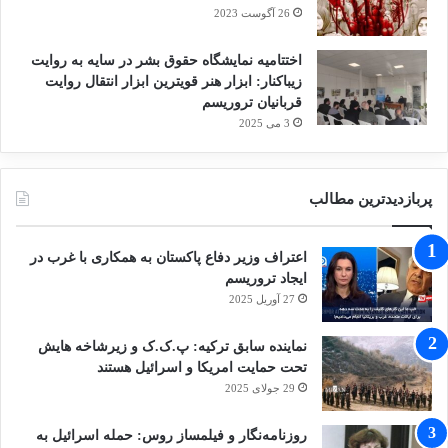
26 آگوست 2023
اختتامیه نمایشگاه حقوق بشر در سایه به روایت
زیباکنار: ابزار هنر قویترین ابزار انتقال روایت
قربانیان تروریسم
3 می 2025
پربازدیدترین مطالب
اعتراف وزیر دفاع پاکستان به همکاری با غرب در
ایجاد تروریسم
27 آوریل 2025
نماینده سابق ترکیه: پ.ک.ک و زیرشاخه هایش
تحت حمایت امریکا و اسرائیل هستند
29 جولای 2025
روزنامه‌نگار و فیلمساز روس: حمله اسرائیل به