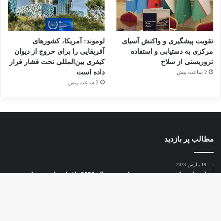
تقویت پیشگیری و واکنش آسیای
لوموند: آمریکا، کشورهای
مرکزی به دستیابی و استفاده
آفریقایی را برای خروج از دیوان
تروریستی از سلاح
کیفری بین‌المللی تحت فشار قرار
داده است
2 ساعت پیش
2 ساعت پیش
مطالب پر بازدید
19 مارس 2023
انتشار شاخص تروریسم جهانی در سال 2022: افغانستان همچنان در
صدر متاثرین از تروریسم
19 می 2025
دک
بررسی فیلم‌ها و سریال‌های ایرانی با موضوع داعش