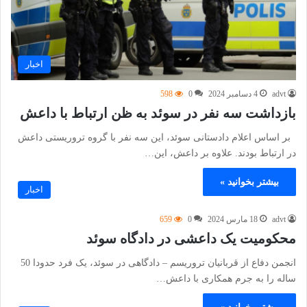
اخبار
advt
4 دسامبر 2024
0
598
بازداشت سه نفر در سوئد به ظن ارتباط با داعش
بر اساس اعلام دادستانی سوئد، این سه نفر با گروه تروریستی داعش
در ارتباط بودند. علاوه بر داعش، این…
بیشتر بخوانید »
اخبار
advt
18 مارس 2024
0
659
محکومیت یک داعشی در دادگاه سوئد
انجمن دفاع از قربانیان تروریسم – دادگاهی در سوئد، یک فرد حدودا 50
ساله را به جرم همکاری با داعش…