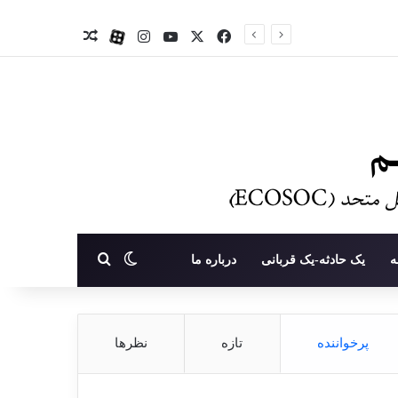
X
فیس بوک
یوتیوب
اینستاگرام
آپارات
نوشته تصادفی
تغییر پوسته
جستجو برای
ه
یک حادثه-یک قربانی
درباره ما
پرخواننده
تازه
نظرها