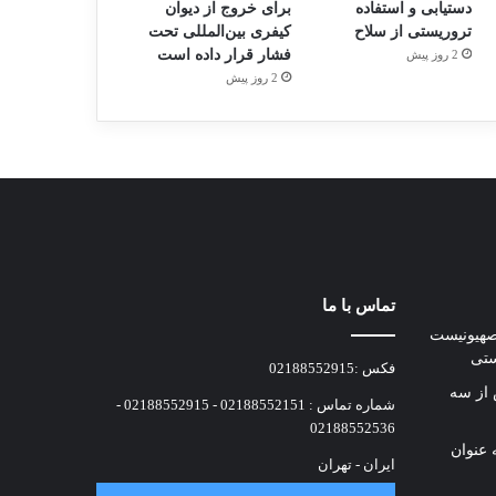
دستیابی و استفاده
برای خروج از دیوان
تروریستی از سلاح
کیفری بین‌المللی تحت
فشار قرار داده است
2 روز پیش
2 روز پیش
تماس با ما
صهیونیست
ستی
فکس :02188552915
ه پس از سه
شماره تماس : 02188552151 - 02188552915 -
02188552536
 عنوان
ایران - تهران