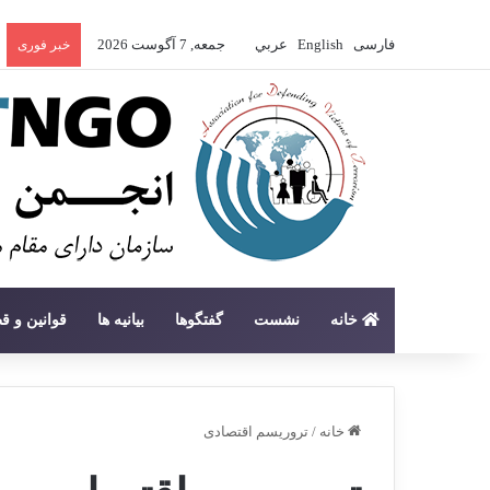
فارسی
English
عربي
جمعه, 7 آگوست 2026
خبر فوری
خانه
نشست
گفتگوها
بیانیه ها
قوانین و ق
خانه
/
تروریسم اقتصادی