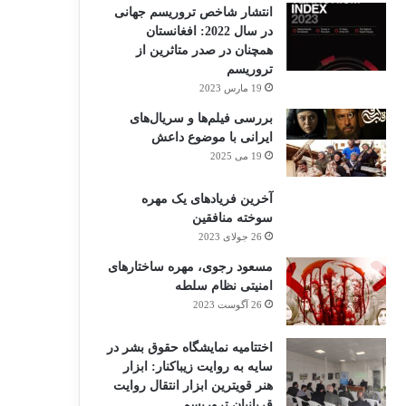
انتشار شاخص تروریسم جهانی
در سال 2022: افغانستان
همچنان در صدر متاثرین از
تروریسم
19 مارس 2023
بررسی فیلم‌ها و سریال‌های
ایرانی با موضوع داعش
19 می 2025
آخرین فریادهای یک مهره
سوخته منافقین
26 جولای 2023
مسعود رجوی، مهره ساختارهای
امنیتی نظام سلطه
26 آگوست 2023
اختتامیه نمایشگاه حقوق بشر در
سایه به روایت زیباکنار: ابزار
هنر قویترین ابزار انتقال روایت
قربانیان تروریسم