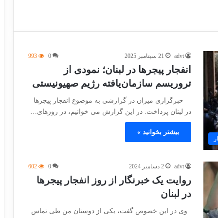
advt
21 سپتامبر 2025
0
993
انفجار پیجرها در لبنان؛ نمودی از
تروریسم سازمان‌یافته رژیم صهیونیستی
خبرگزاری میزان در گزارشی به موضوع انفجار پیجرها
در لبنان پرداخت. در این گزارش می خوانیم، در روز‌های…
بیشتر بخوانید »
ر
advt
2 دسامبر 2024
0
602
روایت یک خبرنگار از روز انفجار پیجرها
در لبنان
وی در این خصوص گفت، یکی از دوستان من طی تماس