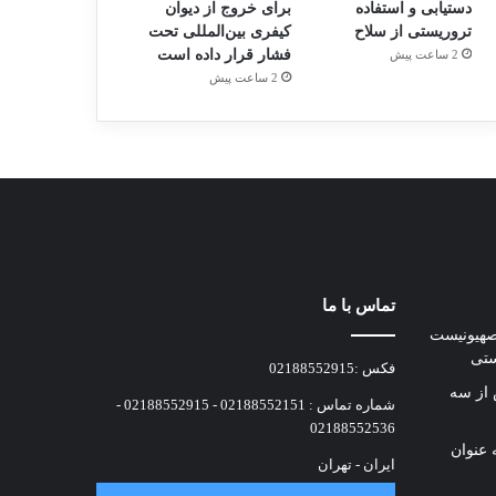
دستیابی و استفاده
برای خروج از دیوان
تروریستی از سلاح
کیفری بین‌المللی تحت
فشار قرار داده است
2 ساعت پیش
2 ساعت پیش
تماس با ما
صهیونیست
ستی
فکس :02188552915
ه پس از سه
شماره تماس : 02188552151 - 02188552915 -
02188552536
 عنوان
ایران - تهران