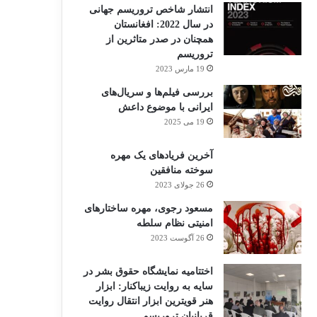
انتشار شاخص تروریسم جهانی
در سال 2022: افغانستان
همچنان در صدر متاثرین از
تروریسم
19 مارس 2023
بررسی فیلم‌ها و سریال‌های
ایرانی با موضوع داعش
19 می 2025
آخرین فریادهای یک مهره
سوخته منافقین
26 جولای 2023
مسعود رجوی، مهره ساختارهای
امنیتی نظام سلطه
26 آگوست 2023
اختتامیه نمایشگاه حقوق بشر در
سایه به روایت زیباکنار: ابزار
هنر قویترین ابزار انتقال روایت
قربانیان تروریسم