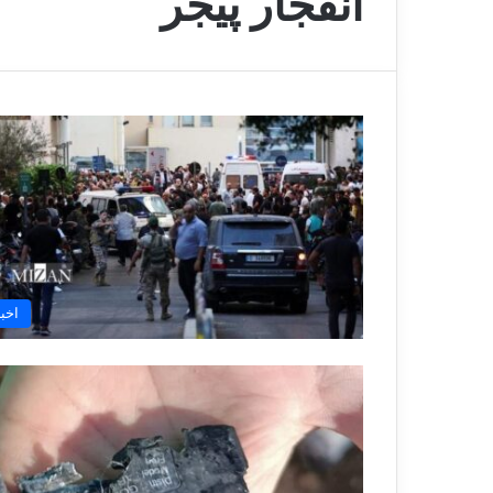
انفجار پیجر
اخبا