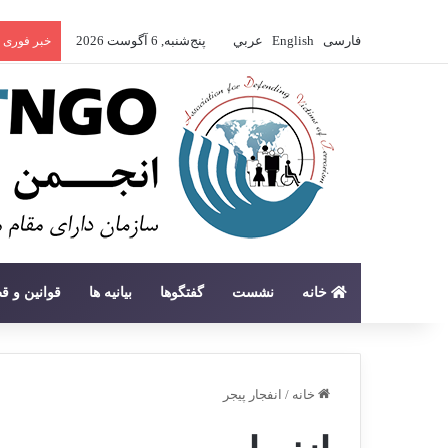
فارسی
English
عربي
پنج‌شنبه, 6 آگوست 2026
خبر فوری
خانه
نشست
گفتگوها
بیانیه ها
قوانین و ق
خانه
/
انفجار پیجر