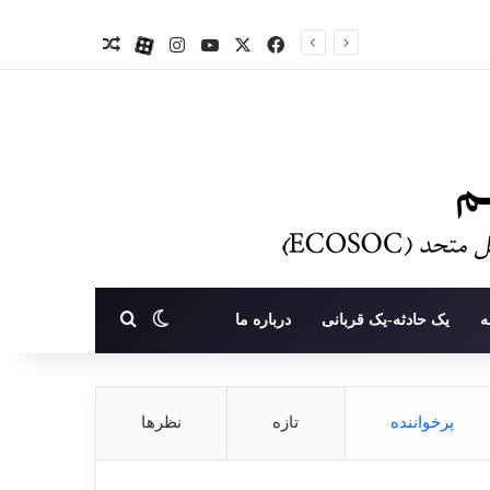
X
فیس بوک
یوتیوب
اینستاگرام
آپارات
نوشته تصادفی
تغییر پوسته
جستجو برای
ه
یک حادثه-یک قربانی
درباره ما
پرخواننده
تازه
نظرها