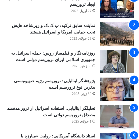
ایجاد تروریسم
برای شکست داعش، یعنی وعده “عدم تکرار
27 آوریل 2025
مجدد”، می شود چرا که در پاسخ گو نمودن
نماینده سابق ترکیه: پ.ک.ک و زیرشاخه هایش
مرتکبین جنایات شدید، ناکام می مانند.
تحت حمایت امریکا و اسرائیل هستند
29 جولای 2025
ناکامی در بازگرداندن افراد نشان دهنده وضعیتی
روزنامه‌نگار و فیلمساز روس: حمله اسرائیل به
کاملا غیرقابل قبول از عدم تامین عدالت است.
جمهوری اسلامی ایران تروریسم دولتی است
30 ژوئن 2025
[یعنی عدالت] نه برای قربانیان جرایم شدید از نظر
حقوق بین الملل، نه برای قربانیان تروریسم و نه
پژوهشگر ایتالیایی: تروریسم رژیم صهیونیستی
بدترین نوع تروریسم است
برای کسانی که در آن شرایط وحشتناک عاطل و
30 ژوئن 2025
باطل باقی مانده اند.
تحلیلگر ایتالیایی: استفاده اسرائیل از ترور هدفمند
مصداق تروریسم دولتی است
واضح است که راه حل در دستان دولت هایی است
1 جولای 2025
که این متهمین به ارتکاب جرایم دارای تابعیت آنها
استاد دانشگاه آمریکایی: روایت «مبارزه با