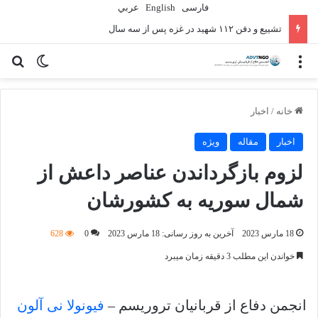
فارسی
English
عربي
تشییع و دفن ۱۱۲ شهید در غزه پس از سه سال
منو
تغییر پو
جس
خانه
/
اخبار
اخبار
مقاله
ویژه
لزوم بازگرداندن عناصر داعش از
شمال سوریه به کشورشان
18 مارس 2023
آخرین به روز رسانی: 18 مارس 2023
0
628
خواندن این مطلب 3 دقیقه زمان میبرد
انجمن دفاع از قربانیان تروریسم –
فیونولا نی آلون