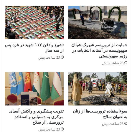
و عدالت برای قربانیان آن ها است.
هزاران مرد و پسر خلال سالهای 2017 و
2019دستگیر و در اردوگاههایی پرجمعیت و بی
امکانات کافی نگهداری می‌شوند.
حمایت از تروریسم شهرک‌نشینان
تشییع و دفن ۱۱۲ شهید در غزه پس
صهیونیست در آستانه انتخابات در
از سه سال
رژیم صهیونیستی
23 ساعت پیش
آنها غالبا به عنوان جنگجویان تروریست و جهادی به
23 ساعت پیش
تصویر کشیده می‌شوند و این برداشت وجود دارد
که رفتار انسانی با آنها جایز نیست و بخصوص به
دلیل خطرات احتمالی از جانب آنها، دارای حق
بازگشت به کشورهای متبوعشان قلمداد نمی
سوءاستفاده تروریست‌ها از زنان
تقویت پیشگیری و واکنش آسیای
شوند.
به عنوان سلاح
مرکزی به دستیابی و استفاده
تروریستی از سلاح
23 ساعت پیش
23 ساعت پیش
اما هیچ کدام از آن مردان هیچ گاه به دادگاه