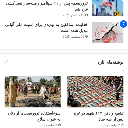
هستند. سوال این است که این دولت ها آیا به
تروریسم» پس از ۱۱ سپتامبر زمینه‌ساز نسل‌کشی
غزه شد
تعهدات خود برای تامین و حمایت از عدالت برای
17 سپتامبر 2025
شهروندانشان پایبند می مانند یا خیر.
خدابنده: منافقین به تهدیدی برای امنیت ملی آلبانی
تبدیل شده است
24 سپتامبر 2025
فیونولا نی آلون گزارشگر ویژه سازمان ملل برای
حفاظت از حقوق بشر در زمان مبارزه با تروریسم
است.
نوشته‌های تازه
بازداشت
تروریست
تروریسم
داعش
سوریه
کمپ
کمپ الهول
کپی لینک
تشییع و دفن ۱۱۲ شهید در غزه
سوءاستفاده تروریست‌ها از زنان
پس از سه سال
به عنوان سلاح
2 ساعت پیش
2 ساعت پیش