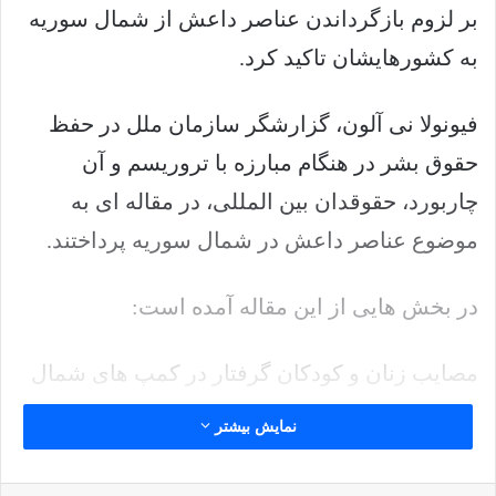
بر لزوم بازگرداندن عناصر داعش از شمال سوریه
به کشورهایشان تاکید کرد.
فیونولا نی آلون، گزارشگر سازمان ملل در حفظ
حقوق بشر در هنگام مبارزه با تروریسم و آن
چاربورد، حقوقدان بین المللی، در مقاله ای به
موضوع عناصر داعش در شمال سوریه پرداختند.
در بخش هایی از این مقاله آمده است:
مصایب زنان و کودکان گرفتار در کمپ های شمال
شرق سوریه از زمان فروپاشی دولت خودخوانده
نمایش بیشتر
خلافت اسلامی توجه بسیاری را جلب نموده است و
موجب شد تا پس از تاخیر چندساله غیرقابل توجیه