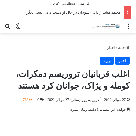
فارسی
English
عربي
محمد هشدار داد: «سودان در حال از دست دادن نسل دیگری» به دلیل جنگ است
منو
تغییر پو
جس
خانه
/
اخبار
اخبار
ویژه
اغلب قربانیان تروریسم دمکرات،
کومله و پژاک، جوانان کرد هستند
27 جولای 2022
آخرین به روز رسانی: 27 جولای 2022
0
768
خواندن این مطلب 1 دقیقه زمان میبرد