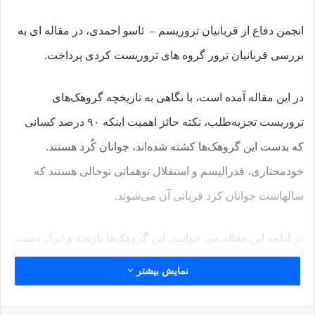
انجمن دفاع از قربانیان تروریسم – ئاسو احمدی، در مقاله ای به
بررسی قربانیان ترور گروه های تروریست کردی پرداخت.
در این مقاله آمده است، با نگاهی به تاریخچه گروهک‌های
تروریست تجزیه‌طلب، نکته حائز اهمیت اینکه ۹۰ درصد کسانی
که بدست این گروهک‌ها کشته شده‌اند، جوانان کُرد هستند.
خودمختاری، فدرالیسم و استقلال توهماتی توخالی هستند که
سالهاست جوانان کرد قربانی آن می‌شوند.
در ادامه این مقاله می خوانیم، این گروهک‌ها بازیچه و ابزار دست
آمریکا و اسراییل هستند و هدفشان فشار به حکومت ایران از
نمایش بیشتر
طریق ترور، آشوب، ایجاد وحشت و ترساندن مردم است. هر
کسی در کردستان ایران بین مردم محبوب باشد ولی با نوکری این