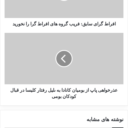
در انتهای مقاله نویسنده می پرسد، چه کسی به اندازه این گروهک
افراط گرای سابق: فریب گروه های افراط گرا را نخورید
ها خون جوانان کرد را ریخته است؟ ثمره خون ریخته جوانان کرد
تنها به جیب سران این گروهک ها رفته است که آن را به ابزار
ایجاد مشروعیت برای خود و چانه زنی با کشورهای غربی برای
گرفتن امتیاز و دلار تبدیل کرده‌اند.
پژاک
ترور
تروریسم
کرد
کردستان
کومله
عذرخواهی پاپ از بومیان کانادا به ىليل رفتار کلیسا در قبال
کودکان بومی
کپی لینک
نوشته های مشابه