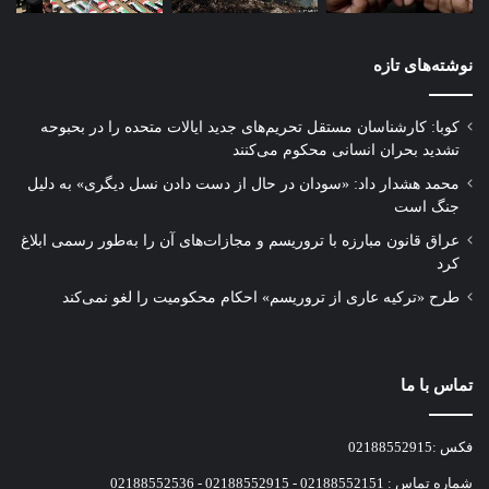
نوشته‌های تازه
کوبا: کارشناسان مستقل تحریم‌های جدید ایالات متحده را در بحبوحه
تشدید بحران انسانی محکوم می‌کنند
محمد هشدار داد: «سودان در حال از دست دادن نسل دیگری» به دلیل
جنگ است
عراق قانون مبارزه با تروریسم و مجازات‌های آن را به‌طور رسمی ابلاغ
کرد
طرح «ترکیه عاری از تروریسم» احکام محکومیت را لغو نمی‌کند
تماس با ما
فکس :02188552915
شماره تماس : 02188552151 - 02188552915 - 02188552536