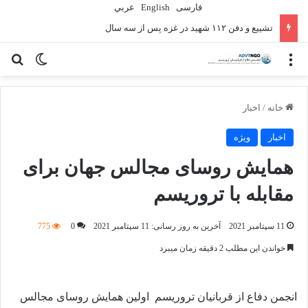
فارسی
English
عربي
تشییع و دفن ۱۱۲ شهید در غزه پس از سه سال
منو
تغییر پو
جس
خانه
/
اخبار
اخبار
ویژه
همایش روسای مجالس جهان برای
مقابله با تروریسم
11 سپتامبر 2021
آخرین به روز رسانی: 11 سپتامبر 2021
0
775
خواندن این مطلب 2 دقیقه زمان میبرد
انجمن دفاع از قربانیان تروریسم اولین همایش روسای مجالس