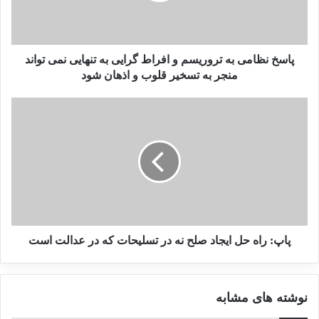
با موضوع داعش
19 می 2025
پاسخ نظامی به تروریسم و افراط گرایی به تنهایی نمی تواند
منجر به تسخیر قلوب و اذهان شود
دوارته پاچکو رئیس اتحادیه جهانی بین المجالس، در ادامه عنوان
داشت، مجالس جهان در مقابله با تروریسم نقش پیشگیرانه دارند
و به همین دلیل نقش موثرتری دارند.
در بخش دیگری از نشست، غدی ولی، مدیر دفتر مبارزه با
موادمخدر و جرایم سازمان ملل عنوان داشت، چارچوب های
قانونی برای دفاع از جامعه در برابر تروریسم باید شامل مرتکبان،
پاپ: راه حل ایجاد صلح نه در تسلیحات که در عدالت است
همکاران و تامین کنندگان مالی آنها نیز بوده و از قربانیان حمایت
کند. از طریق تعامل چندجانبه، مجالس کشورهای جهان می توانند
نوشته های مشابه
چنین چارچوبی را ایجاد نمایند.