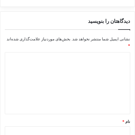
از ایران نیز هیئتی به ریاست آقای احمد نادری، نماینده تهران در
مجلس شورای اسلامی، در این نشست حاضر شدند. وی در
دیدگاهتان را بنویسید
سخنانی عنوان داشت، ایران هنوز قربانی تروریسم مورد حمایت
نشانی ایمیل شما منتشر نخواهد شد.
بخش‌های موردنیاز علامت‌گذاری شده‌اند
برخی کشورهای مدعی حقوق بشر است. رادیکالیزاسیون و
*
نفرت‌پراکنی دو ثمره منفور ترویج جهل در جوامع انسانی مختلف
د
است.
ی
د
اتحادیه بین المجالس
گ
ا
انجمن دفاع از قربانیان تروریسم
بین المجالس
ه
*
کپی لینک
نام
*