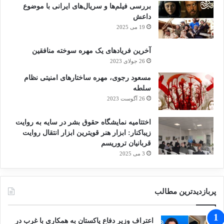
بررسی فیلم‌ها و سریال‌های ایرانی با موضوع
داعش
19 می 2025
آخرین فریادهای یک مهره سوخته منافقین
26 جولای 2023
مسعود رجوی، مهره ساختارهای امنیتی نظام
سلطه
26 آگوست 2023
اختتامیه نمایشگاه حقوق بشر در سایه به روایت
زیباکنار: ابزار هنر قویترین ابزار انتقال روایت
قربانیان تروریسم
3 می 2025
پربازدیدترین مطالب
اعتراف وزیر دفاع پاکستان به همکاری با غرب در