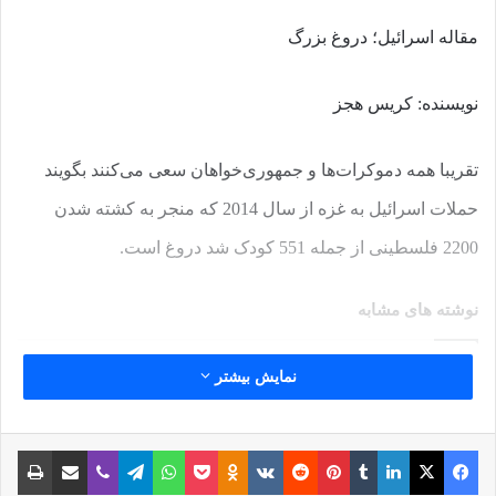
مقاله اسرائیل؛ دروغ بزرگ
نویسنده: کریس هجز
تقریبا همه دموکرات‌ها و جمهوری‌خواهان سعی می‌کنند بگویند
حملات اسرائیل به غزه از سال 2014 که منجر به کشته شدن
2200 فلسطینی از جمله 551 کودک شد دروغ است.
نوشته های مشابه
نمایش بیشتر
آخرین فریادهای یک مهره سوخته
منافقین
فیس بوک
X
لینکدین
‫تامبلر
‫پین‌ترست
‫رددیت
‫VKontakte
پاکت
واتس آپ
‫Odnoklassniki
تلگرام
وایبر
اشتراک گذاری از طریق ایمیل
چاپ
26 جولای 2023