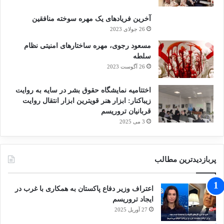
همانطور که فلسطینیان به ما نشان می‌دهند تنها از خیابان‌ها
آخرین فریادهای یک مهره سوخته منافقین
26 جولای 2023
برمی‌خیزد.
مسعود رجوی، مهره ساختارهای امنیتی نظام
سلطه
26 آگوست 2023
کپی لینک
اختتامیه نمایشگاه حقوق بشر در سایه به روایت
زیباکنار: ابزار هنر قویترین ابزار انتقال روایت
قربانیان تروریسم
3 می 2025
پربازدیدترین مطالب
اعتراف وزیر دفاع پاکستان به همکاری با غرب در
ایجاد تروریسم
27 آوریل 2025