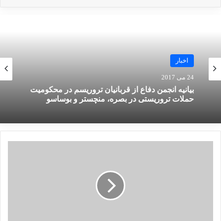
مسعود رجوی، مهره ساختارهای
امنیتی نظام سلطه
26 آگوست 2023
اخبار
بنی گنتز، که در زمان این حملات وحشیانه به غزه مسئولیت
24 می 2017
بیانیه انجمن دفاع از قربانیان تروریسم در محکومیت
داشت قول داده که اگر حماس خشونت را متوقف ننماید، حملات
حملات تروریستی در بصره، منچستر و بوساسو
سال 2021 سخت‌تر و دردناک‌تر خواهد بود.
من زمانی در خاورمیانه بودم و به زبان عربی مسلط هستم. مدتی
را در غزه زندگی می‌کردم که بزرگ‌ترین زندان بدون سقف جهان
با حدود 2 میلیون جمعیت است که در معرض قحطی قرار دارند.
من درد و رنج ساکنان آن را به چشم خود نظاره کردم.
استفاده اسرائیل از جدیدترین سلاح‌های برای کشتار مردم بی‌گناه