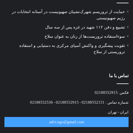
حمایت از تروریسم شهرک‌نشینان صهیونیست در آستانه انتخابات در
رژیم صهیونیستی
تشییع و دفن ۱۱۲ شهید در غزه پس از سه سال
سوءاستفاده تروریست‌ها از زنان به عنوان سلاح
تقویت پیشگیری و واکنش آسیای مرکزی به دستیابی و استفاده
تروریستی از سلاح
تماس با ما
فکس :02188552915
شماره تماس : 02188552151 - 02188552915 - 02188552536
ایران - تهران
advt.ngo@gmail.com