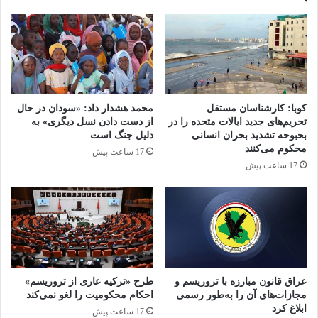
فوری کنند.
افغانستان
امریکا
جنگ
صلح
قربانیان تروریسم
کوبا: کارشناسان مستقل
محمد هشدار داد: «سودان در حال
تحریم‌های جدید ایالات متحده را در
از دست دادن نسل دیگری» به
بحبوحه تشدید بحران انسانی
دلیل جنگ است
کپی لینک
محکوم می‌کنند
17 ساعت پیش
17 ساعت پیش
عراق قانون مبارزه با تروریسم و
طرح «ترکیه عاری از تروریسم»
مجازات‌های آن را به‌طور رسمی
احکام محکومیت را لغو نمی‌کند
ابلاغ کرد
17 ساعت پیش