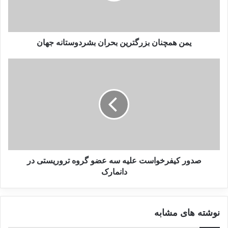
19 می 2025
یمن همچنان بزرگترین بحران بشردوستانه جهان
از سوی دیگر کمیسیون حقوق بشر افغانستان در گزارشی اعلام
کرد که از ابتدای سال ۲۰۰۹ تا اوایل سال جاری میلادی، ۳۱ هزار
و ۱۱۳ غیرنظامی در این کشور کشته و ۶۲ هزارو ۶۶۲ تن دیگر
زخمی شده‌اند.
ذبیح‌‎الله فرهنگ، رئیس نشریات کمیسیون حقوق بشر افغانستان
گفت که بیش از چهار هزار کودک و بیش از دو هزار زن نیز
صدور کیفرخواست علیه سه عضو گروه تروریستی در
مشمول قربانیان هستند. تحقیق کمیسیون حقوق بشر نشان داده
دانمارک
که گروه طالبان طی این مدت عامل بیشترین تلفات غیرنظامیان
در این کشور بوده است. این کمیسیون از دولت افغانستان و گروه
نوشته های مشابه
طالبان خواسته است که برای کاهش خشونت‌ها اعلام آتش بس