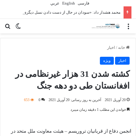
فارسی
English
عربي
محمد هشدار داد: «سودان در حال از دست دادن نسل دیگری» به دلیل جنگ است
منو
تغییر پو
جس
خانه
/
اخبار
اخبار
ویژه
کشته شدن 31 هزار غیرنظامی در
افغانستان طی دو دهه جنگ
20 آوریل 2021
آخرین به روز رسانی: 20 آوریل 2021
0
653
خواندن این مطلب 1 دقیقه زمان میبرد
انجمن دفاع از قربانیان تروریسم – هیئت معاونت ملل متحد در