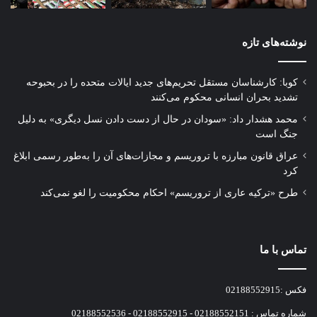
نوشته‌های تازه
کوبا: کارشناسان مستقل تحریم‌های جدید ایالات متحده را در بحبوحه
تشدید بحران انسانی محکوم می‌کنند
محمد هشدار داد: «سودان در حال از دست دادن نسل دیگری» به دلیل
جنگ است
عراق قانون مبارزه با تروریسم و مجازات‌های آن را به‌طور رسمی ابلاغ
کرد
طرح «ترکیه عاری از تروریسم» احکام محکومیت را لغو نمی‌کند
تماس با ما
فکس :02188552915
شماره تماس : 02188552151 - 02188552915 - 02188552536