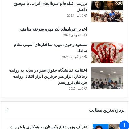
بررسی فیلم‌ها و سریال‌های ایرانی با موضوع
داعش
19 می 2025
آخرین فریادهای یک مهره سوخته منافقین
26 جولای 2023
مسعود رجوی، مهره ساختارهای امنیتی نظام
سلطه
26 آگوست 2023
اختتامیه نمایشگاه حقوق بشر در سایه به روایت
زیباکنار: ابزار هنر قویترین ابزار انتقال روایت
قربانیان تروریسم
3 می 2025
پربازدیدترین مطالب
اعتراف وزیر دفاع پاکستان به همکاری با غرب در