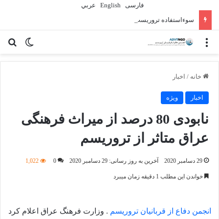
فارسی
English
عربي
سوءاستفاده تروریست‌ها از زنان به عنوان سلاح
منو
تغییر پو
جس
خانه
/
اخبار
اخبار
ویژه
نابودی 80 درصد از میراث فرهنگی
عراق متاثر از تروریسم
29 دسامبر 2020
آخرین به روز رسانی: 29 دسامبر 2020
0
1,022
خواندن این مطلب 1 دقیقه زمان میبرد
انجمن دفاع از قربانیان تروریسم
. وزارت فرهنگ عراق اعلام کرد