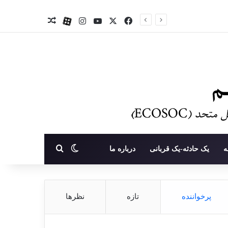
X
فیس بوک
یوتیوب
اینستاگرام
آپارات
نوشته تصادفی
تغییر پوسته
جستجو برای
ه
یک حادثه-یک قربانی
درباره ما
پرخواننده
تازه
نظرها