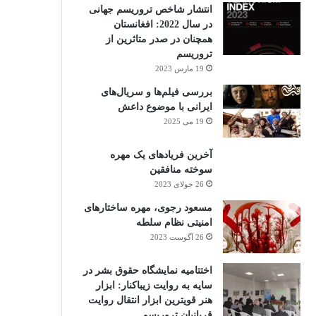
انتشار شاخص تروریسم جهانی
در سال 2022: افغانستان
همچنان در صدر متاثرین از
تروریسم
19 مارس 2023
بررسی فیلم‌ها و سریال‌های
ایرانی با موضوع داعش
19 می 2025
آخرین فریادهای یک مهره
سوخته منافقین
26 جولای 2023
مسعود رجوی، مهره ساختارهای
امنیتی نظام سلطه
26 آگوست 2023
اختتامیه نمایشگاه حقوق بشر در
سایه به روایت زیباکنار: ابزار
هنر قویترین ابزار انتقال روایت
قربانیان تروریسم