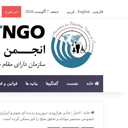
فارسی
English
عربي
جمعه, 7 آگوست 2026
خبر فوری
خانه
نشست
گفتگوها
بیانیه ها
قوانین و ق
خانه
/
اخبار
/
جانی هزارودی:تروریزم پدیده ای شوم و ابزاری
خشونتی مستمر مواجه و تحقق صلح را غیر ممکن کرده است.