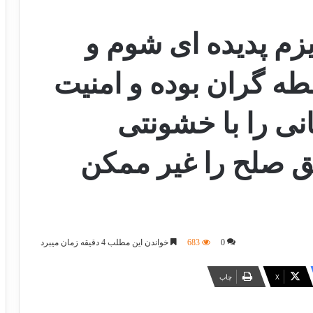
زم پدیده ای شوم و
ه گران بوده و امنیت
نی را با خشونتی
ق صلح را غیر ممکن
0
683
خواندن این مطلب 4 دقیقه زمان میبرد
X
چاپ