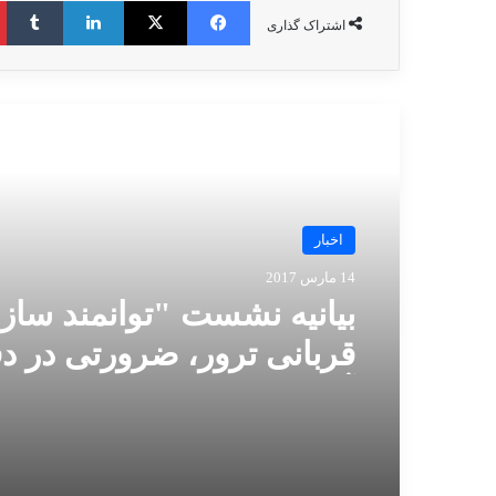
اشتراک گذاری
مطالعه بعدی
اخبار
14 مارس 2017
بیانیه نشست "توانمند ساز
قربانی ترور، ضرورتی در دف
آینده بشر"