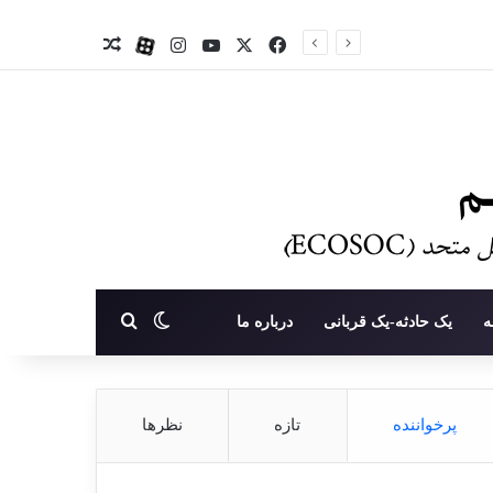
X
فیس بوک
یوتیوب
اینستاگرام
آپارات
نوشته تصادفی
تغییر پوسته
جستجو برای
ه
یک حادثه-یک قربانی
درباره ما
پرخواننده
تازه
نظرها