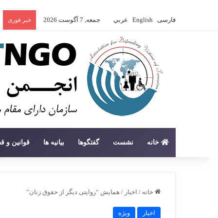
فارسی
English
عربي
جمعه, 7 آگوست 2026
خبر فوری
خانه
نشست
گفتگوها
بیانیه ها
قوانین و ق
خانه
/
اخبار
/
همایش “روایتی دیگر از حقوق زنان”
اخبار
ویژه