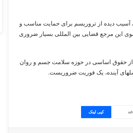
ن آسیب دیده از تروریسم برای حمایت مناسب و
ی این مرجع قضایی بین المللی بسیار ضروری
ر از حقوق اساسی در حوزه سلامت جسم و روان
نسلهای آینده، یک فوریت ضروریست.
کپی لینک
امبلر
‫پین‌ترست
‫رددیت
‫VKontakte
‫Odnoklassniki
پاکت
اشتراک گذاری از طریق ایمیل
چاپ