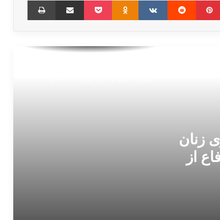
بیانیه نشست "توانمند سازی زنان قربانی
ترور، ضرورتی در دفاع از آینده بشر"
ی زنان
اع از