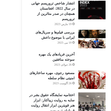
انتشار شاخص تروریسم جهانی
در سال 2022: افغانستان
همچنان در صدر متاثرین از
تروریسم
19 مارس 2023
بررسی فیلم‌ها و سریال‌های
ایرانی با موضوع داعش
19 می 2025
آخرین فریادهای یک مهره
سوخته منافقین
26 جولای 2023
مسعود رجوی، مهره ساختارهای
امنیتی نظام سلطه
26 آگوست 2023
اختتامیه نمایشگاه حقوق بشر در
سایه به روایت زیباکنار: ابزار
هنر قویترین ابزار انتقال روایت
قربانیان تروریسم