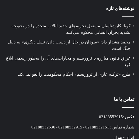
نوشته‌های تازه
کوبا: کارشناسان مستقل تحریم‌های جدید ایالات متحده را در بحبوحه
تشدید بحران انسانی محکوم می‌کنند
محمد هشدار داد: «سودان در حال از دست دادن نسل دیگری» به دلیل
جنگ است
عراق قانون مبارزه با تروریسم و مجازات‌های آن را به‌طور رسمی ابلاغ
کرد
طرح «ترکیه عاری از تروریسم» احکام محکومیت را لغو نمی‌کند
تماس با ما
فکس :02188552915
شماره تماس : 02188552151 - 02188552915 - 02188552536
ایران - تهران