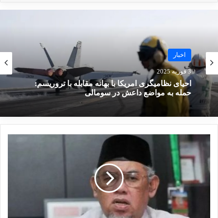
انتشار شاخص تروریسم جهانی در
سال 2022: افغانستان همچنان در
اخبار
صدر متاثرین از تروریسم
3 فوریه 2025
19 مارس 2023
احیای نظامیگری امریکا با بهانه مقابله با تروریسم:
حمله به مواضع داعش در سومالی
بررسی فیلم‌ها و سریال‌های ایرانی
با موضوع داعش
19 می 2025
هم‌چنین «هیبت الحلبوسی» رئیس مجلس عراق با
استقبال مقامات کشورمان در راس هیاتی از
فرودگاه مهرآباد وارد تهران شد.