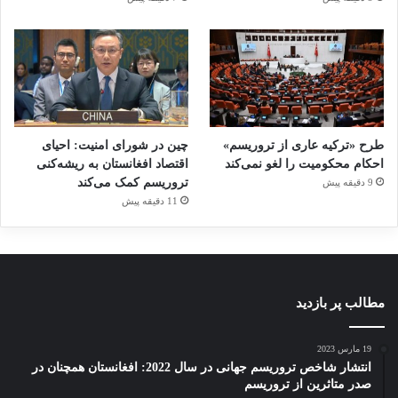
مختلف ضمن ادای احترام به پیکر رهبری شهید
ایران، به مقامات کشورمان تسلیت گفتند.
به گزارش ایسنا، حدود 40 هیات سیاسی و
دیپلماتیک با حضور در ایران در مراسم رسمی ادای
احترام به پیکر رهبر شهید ایران و تسلیت به
طرح «ترکیه عاری از تروریسم»
چین در شورای امنیت: احیای
احکام محکومیت را لغو نمی‌کند
اقتصاد افغانستان به ریشه‌کنی
مقامات ارشد ایرانی شرکت کردند. در همین حال
تروریسم کمک می‌کند
9 دقیقه پیش
11 دقیقه پیش
حدود 100 هیات فرهنگی و مذهبی از کشورهای
مختلف جداگانه در این مراسم شرکت کردند.
مطالب پر بازدید
تروریسم
رهبر شهید
19 مارس 2023
کپی لینک
انتشار شاخص تروریسم جهانی در سال 2022: افغانستان همچنان در
صدر متاثرین از تروریسم