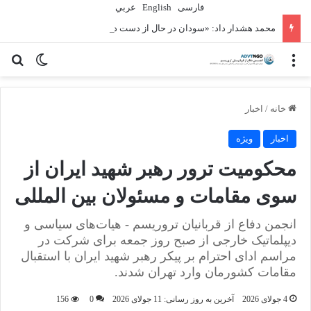
فارسی
English
عربي
محمد هشدار داد: «سودان در حال از دست دادن نسل دیگری» به دلیل جنگ است
منو
تغییر پو
جس
خانه
/
اخبار
اخبار
ویژه
محکومیت ترور رهبر شهید ایران از
سوی مقامات و مسئولان بین المللی
انجمن دفاع از قربانیان تروریسم - هیات‌های سیاسی و
دیپلماتیک خارجی از صبح روز جمعه برای شرکت در
مراسم ادای احترام بر پیکر رهبر شهید ایران با استقبال
مقامات کشورمان وارد تهران شدند.
4 جولای 2026
آخرین به روز رسانی: 11 جولای 2026
0
156