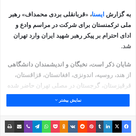
به گزارش
ایسنا
، «قربانقلی بردی محمداف» رهبر
ملی ترکمنستان برای شرکت در مراسم وادع و
ادای احترام بر پیکر رهبر شهید ایران وارد تهران
شد.
شایان ذکر است، نخبگان و اندیشمندان دانشگاهی
از هند، روسیه، اندونزی، افغانستان، قزاقستان،
قرقیزستان، گرجستان در مصلی تهران حاضر شده
و از شب گذشته با حضور مراتب احترام و تسلیت
نمایش بیشتر
خود را به مقام شامخ رهبر عالیقدر ایران اعلام
کردند.
فیس بوک
X
لینکدین
‫تامبلر
‫پین‌ترست
‫رددیت
‫VKontakte
پاکت
واتس آپ
‫Odnoklassniki
تلگرام
وایبر
اشتراک گذاری از طریق ایمیل
چاپ
نوشته های مشابه