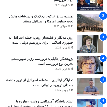
ایجاد تروریسم
هم‌چنین «بافل طالبانی» رئیس اتحادیه میهنی
27 آوریل 2025
کردستان عراق و «زیاد نخاله» دبیرکل جنبش جهاد
نماینده سابق ترکیه: پ.ک.ک و زیرشاخه هایش
اسلامی فلسطین برای دیدار با مقامات ایران و
تحت حمایت امریکا و اسرائیل هستند
29 جولای 2025
شرکت در مراسم ادای احترام به پیکر رهبری شهید
ایران به تهران آمده‌اند.
روزنامه‌نگار و فیلمساز روس: حمله اسرائیل به
جمهوری اسلامی ایران تروریسم دولتی است
30 ژوئن 2025
شایان ذکر است، هیات‌هایی سیاسی متعددی از
پژوهشگر ایتالیایی: تروریسم رژیم صهیونیستی
پاکستان، لبنان، افغانستان، عراق جداگانه برای
بدترین نوع تروریسم است
شرکت در مراسم ادای احترام به پیکر رهبری شهید
30 ژوئن 2025
به ایران آمده‌اند.
تحلیلگر ایتالیایی: استفاده اسرائیل از ترور هدفمند
مصداق تروریسم دولتی است
1 جولای 2025
رئیس سازمان همکاری شانگهای، هیاتی از جنبش
امل لبنان، وزیر خارجه نیکاراگوئه، چارلز موبیتا وزیر
استاد دانشگاه آمریکایی: روایت «مبارزه با
تروریسم» پس از ۱۱ سپتامبر زمینه‌ساز نسل‌کشی