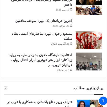
در مراسم مذکور به ایران آمده است.
داعش
19 می 2025
«صاحبه غفاروا» رئیس مجلس جمهوری آذربایجان،
آخرین فریادهای یک مهره سوخته منافقین
«حسن بن عبدالله الغانیم»، رئیس مجلس قطر،
26 جولای 2023
شهباز شریف نخست وزیر پاکستان و هیات همراه
مسعود رجوی، مهره ساختارهای امنیتی نظام
سلطه
نیز عصر روز جمعه وارد تهران شدند.
26 آگوست 2023
«دیمیتری مدودف»، نائب رئیس شورای امنیت
اختتامیه نمایشگاه حقوق بشر در سایه به روایت
زیباکنار: ابزار هنر قویترین ابزار انتقال روایت
فدراسیون روسیه، رئیس‌جمهور سابق و
قربانیان تروریسم
3 می 2025
نخست‌وزیر پیشین این کشور، به عنوان فرستاده
ویژه ولادیمیر پوتین، رئیس‌جمهور روسیه برای
شرکت در مراسم وداع و تشییع رهبر شهید انقلاب
پربازدیدترین مطالب
اسلامی وارد ایران شد.
اعتراف وزیر دفاع پاکستان به همکاری با غرب در