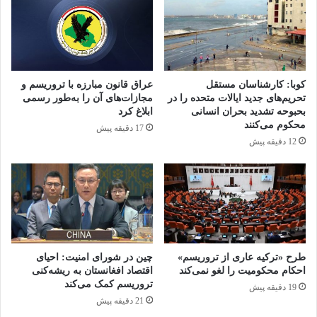
مراسم تشییع پیکر رهبر شهید انقلاب وارد تهران
شد.
«ایگور سرگینکو» رئیس مجلس نمایندگان بلاروس
کوبا: کارشناسان مستقل
عراق قانون مبارزه با تروریسم و
تحریم‌های جدید ایالات متحده را در
مجازات‌های آن را به‌طور رسمی
نیز برای شرکت در مراسم تشییع و ادای احترام
بحبوحه تشدید بحران انسانی
ابلاغ کرد
رهبر شهید انقلاب به تهران سفر کرده است.
محکوم می‌کنند
17 دقیقه پیش
12 دقیقه پیش
«نورالدین جان‌ اسماعیل‌اف» رئیس مجلس
ازبکستان با استقبال علی نیکزاد نایب رئیس
مجلس شورای اسلامی وارد تهران شد.
طرح «ترکیه عاری از تروریسم»
چین در شورای امنیت: احیای
«خلیل حمدان» عضو ارشد جنبش امل لبنان به
احکام محکومیت را لغو نمی‌کند
اقتصاد افغانستان به ریشه‌کنی
نمایندگی از رئیس مجلس لبنان برای شرکت در
تروریسم کمک می‌کند
19 دقیقه پیش
21 دقیقه پیش
مراسم وداع با رهبر شهید انقلاب به ایران سفر