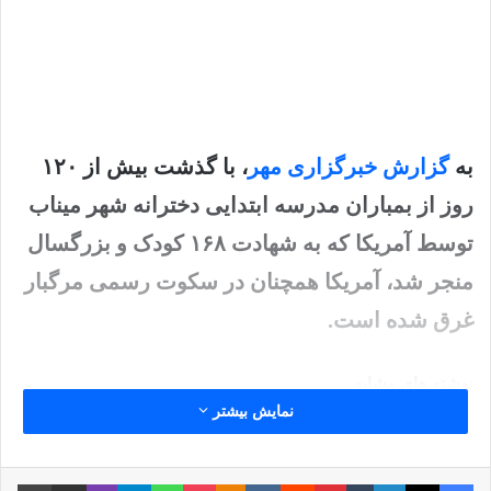
به
گزارش خبرگزاری مهر
، با گذشت بیش از ۱۲۰
روز از بمباران مدرسه ابتدایی دخترانه شهر میناب
توسط آمریکا که به شهادت ۱۶۸ کودک و بزرگسال
منجر شد، آمریکا همچنان در سکوت رسمی مرگبار
غرق شده است.
نوشته های مشابه
نمایش بیشتر
انتشار شاخص تروریسم جهانی در
فیس بوک
X
لینکدین
‫تامبلر
‫پین‌ترست
‫رددیت
‫VKontakte
پاکت
واتس آپ
‫Odnoklassniki
تلگرام
وایبر
اشتراک گذاری از طریق ایمیل
چاپ