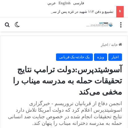
فارسی
English
عربي
تشییع و دفن ۱۱۲ شهید در غزه پس از سه سال
منو
تغییر پو
جس
خانه
/
اخبار
اخبار
ویژه
یک حادثه-یک قربانی
آسوشیتدپرس:دولت ترامپ نتایج
تحقیقات حمله به مدرسه میناب را
مخفی می‌کند
انجمن دفاع از قربانیان تروریسم - خبرگزاری
اسوشیتدپرس اعلام کرد که دولت آمریکا تلاش دارد
نتایج تحقیقات انجام شده در خصوص جنایت ضد انسانی
حمله به مدرسه دخترانه میناب را پنهان کند.