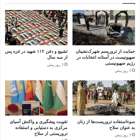
روز از این حادثه، سرنوشت گزارش پنتاگون
همچنان مبهم است، زیرا دونالد ترامپ رئیس
جمهور آمریکا در اظهارات اخیر خود تأکید کرد که از
این گزارش مطلع نیست و در مورد مسئولیت
آمریکا در این حمله ابراز تردید کرد.
حمایت از تروریسم شهرک‌نشینان
تشییع و دفن ۱۱۲ شهید در غزه پس
صهیونیست در آستانه انتخابات در
از سه سال
رژیم صهیونیستی
3 روز پیش
پیت هگست وزیر جنگ رژیم صهیونیستی نیز گفت
3 روز پیش
که این گزارش «در زمان مناسب» فاش خواهد شد.
در انتشار نتایج این تحقیقات، حتی در کنگره آمریکا
نیز انتقاداتی را برانگیخته و کنگره خواستار شفافیت
در مورد این تراژدی است.
سوءاستفاده تروریست‌ها از زنان
تقویت پیشگیری و واکنش آسیای
به عنوان سلاح
مرکزی به دستیابی و استفاده
تروریستی از سلاح
3 روز پیش