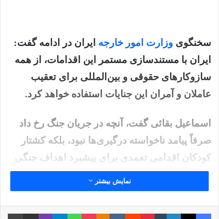
سخنگوی
وزارت امور خارجه
ایران در ادامه گفت:
ایران با مستندسازی مستمر این اقدامات، از همه
سازوکارهای حقوقی و بین‌المللی برای تعقیب
عاملان و آمران این جنایات استفاده خواهد کرد.
اسماعیل بقائی گفت، آنچه در جریان جنگ رخ داد
صرفاً پیامد ناخواسته درگیری‌ها نبود، بلکه کشتار
کودکان اقدامی تعمدی برای پیشبرد اهداف جنگی
متجاوزان به شمار می‌رفت.
نمایش بیشتر
نوشته های مشابه
فیس بوک
X
لینکدین
‫تامبلر
‫پین‌ترست
‫رددیت
‫VKontakte
پاکت
واتس آپ
‫Odnoklassniki
تلگرام
وایبر
اشتراک گذاری از طریق ایمیل
چاپ