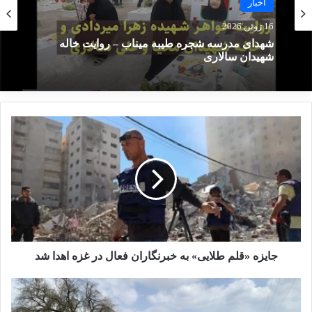
اخبار
بررسی فیلم‌ها و سریال‌های ایرانی
اخبار
16 ژوئن 2026
با موضوع داعش
9 ژوئن 2026
19 می 2025
شهدای مدرسه شجره طیبه میناب – روایت خاله
شهیدان سالاری
استفاده ایران از همه سازوکارهای بین‌المللی برای
امدادگر
امدادگر هلال احمر
تعقیب عاملان و آمران جنایت میناب و لامرد
شهدای مدرسه شجره طیبه میناب
کودکان میناب
میناب
کپی لینک
جایزه «قلم طلایی» به خبرنگاران فعال در غزه اهدا شد