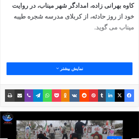
کاوه بهرانی زاده، امدادگر شهر میناب، در روایت
خود از روز حادثه، از کربلای مدرسه شجره طیبه
میناب می گوید.
نمایش بیشتر
نوشته های مشابه
فیس بوک
X
لینکدین
‫تامبلر
‫پین‌ترست
‫رددیت
‫VKontakte
پاکت
واتس آپ
‫Odnoklassniki
تلگرام
وایبر
اشتراک گذاری از طریق ایمیل
چاپ
انتشار شاخص تروریسم جهانی در
سال 2022: افغانستان همچنان در
صدر متاثرین از تروریسم
19 مارس 2023