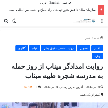
فارسی
English
عربي
سازمان ملل: داعش هنوز تهدیدی برای صلح و امنیت بین‌المللی است
منو
تغییر پو
جس
خانه
/
اخبار
اخبار
تصویر
روایت نقض حقوق بشر
فیلم
گالری
ویژه
روایت امدادگر میناب از روز حمله
به مدرسه شجره طیبه میناب
30 می 2026
آخرین به روز رسانی: 30 می 2026
0
677
کمتر از یک دقیقه