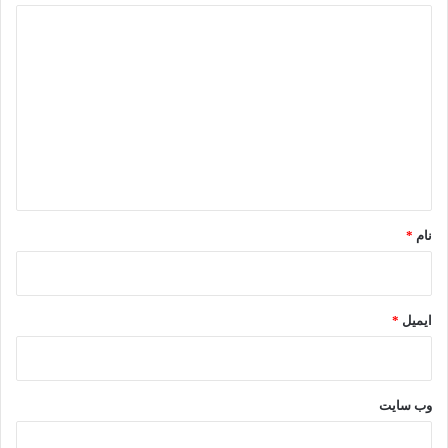
د
ی
د
گ
ا
ه
*
نام
*
ایمیل
*
وب‌ سایت