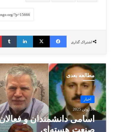
فیس بوک
X
لینکدین
‫ت
اشتراک گذاری
مطالعه بعدی
اخبار
27 جولای 2022
اغلب قربانیان تروریسم دم
کومله و پژاک، جوانان کرد 