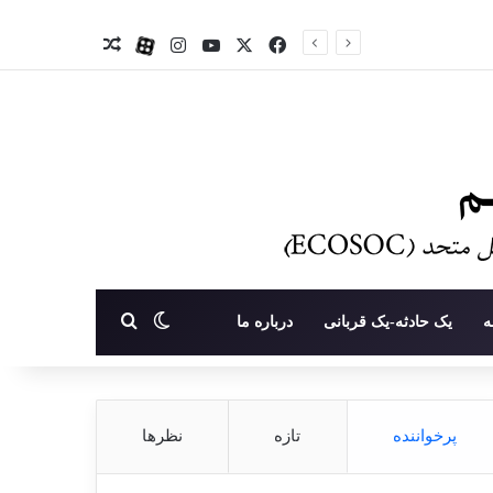
X
فیس بوک
یوتیوب
اینستاگرام
آپارات
نوشته تصادفی
تغییر پوسته
جستجو برای
ه
یک حادثه-یک قربانی
درباره ما
پرخواننده
تازه
نظرها