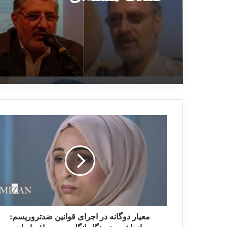
معیار دوگانه در اجرای قوانین ضدتروریسم: