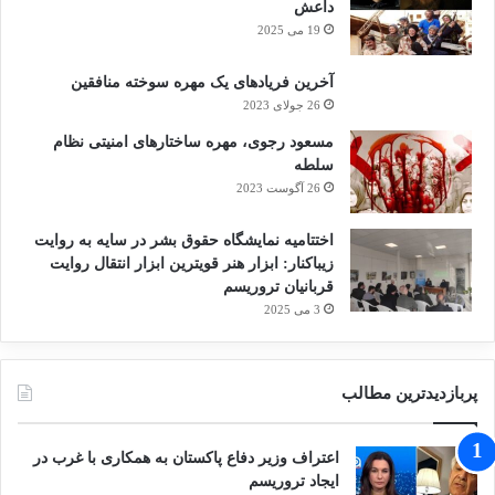
داعش
حمایت رژیم صهیونیستی از گروه های تروریستی
19 می 2025
در منطقه
امری پنهانی نیست. در جریان جنگ
آخرین فریادهای یک مهره سوخته منافقین
تروریسم علیه مردم سوریه نیز این رژیم از
26 جولای 2023
تروریست های داعش در جنوب سوریه حمایت
مسعود رجوی، مهره ساختارهای امنیتی نظام
سلطه
کرده و زخمی های گروه های تروریستی را در
26 آگوست 2023
بیمارستان های خود درمان می کرد.
اختتامیه نمایشگاه حقوق بشر در سایه به روایت
زیباکنار: ابزار هنر قویترین ابزار انتقال روایت
قربانیان تروریسم
اسرائیل
تروریسم
حمایت از تروریسم
3 می 2025
رژیم صهیونیستی
پربازدیدترین مطالب
کپی لینک
اعتراف وزیر دفاع پاکستان به همکاری با غرب در
ایجاد تروریسم