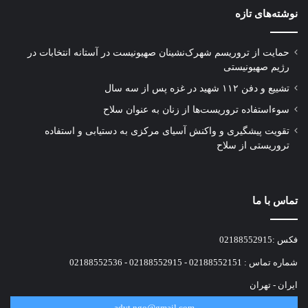
نوشته‌های تازه
حمایت از تروریسم شهرک‌نشینان صهیونیست در آستانه انتخابات در
رژیم صهیونیستی
تشییع و دفن ۱۱۲ شهید در غزه پس از سه سال
سوءاستفاده تروریست‌ها از زنان به عنوان سلاح
تقویت پیشگیری و واکنش آسیای مرکزی به دستیابی و استفاده
تروریستی از سلاح
تماس با ما
فکس :02188552915
شماره تماس : 02188552151 - 02188552915 - 02188552536
ایران - تهران
advt.ngo@gmail.com