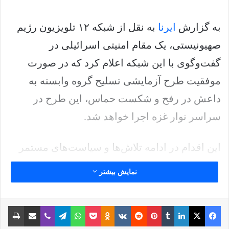
به گزارش
ایرنا
به نقل از شبکه ۱۲ تلویزیون رژیم
صهیونیستی، یک مقام امنیتی اسرائیلی در
گفت‌وگوی با این شبکه اعلام کرد که در صورت
موفقیت طرح آزمایشی تسلیح گروه وابسته به
داعش در رفح و شکست حماس، این طرح در
سراسر نوار غزه اجرا خواهد شد.
این اقدام در ادامه تلاش‌ها و سیاست‌های مستمر
رژیم صهیونیستی برای اشغال کامل غزه، پایان
نمایش بیشتر
دادن به حکمرانی حماس و تشکیل یک نهاد جدید به
جای این جنبش است. این در حالی است که سران
فیس بوک
X
لینکدین
‫تامبلر
‫پین‌ترست
‫رددیت
‫VKontakte
پاکت
واتس آپ
‫Odnoklassniki
تلگرام
وایبر
اشتراک گذاری از طریق ایمیل
چاپ
سیاسی (رژیم) اسرائیل به صراحت هرگونه