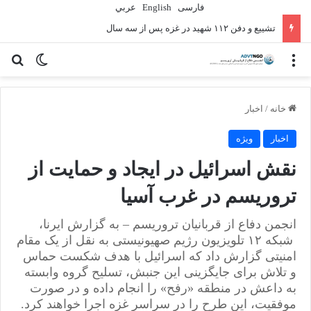
فارسی
English
عربي
تشییع و دفن ۱۱۲ شهید در غزه پس از سه سال
منو
تغییر پو
جس
خانه
/
اخبار
اخبار
ویژه
نقش اسرائیل در ایجاد و حمایت از
تروریسم در غرب آسیا
انجمن دفاع از قربانیان تروریسم – به گزارش ایرنا،
شبکه ۱۲ تلویزیون رژیم صهیونیستی به نقل از یک مقام
امنیتی گزارش داد که اسرائیل با هدف شکست حماس
و تلاش برای جایگزینی این جنبش، تسلیح گروه وابسته
به داعش در منطقه «رفح» را انجام داده و در صورت
موفقیت، این طرح را در سراسر غزه اجرا خواهند کرد.