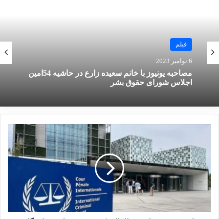
ایناسیو لولا داسیلوا رئیس جمهور برزیل شخصاً از
بایدن خواست تا کوبا را از فهرست کشورهای
حامی تروریسم حذف کند، افزود: کشورهای دیگری
اخبار
فیلم
از جمله برخی از اعضای اتحادیه اروپا، اسپانیا،
11 اکتبر 2023
6 نوامبر 2023
کانادا، کلمبیا، شیلی و بسیاری دیگر درخواست
کرده‌اند که هاوانا از این فهرست حذف شود.
دیده‌بان حقوق بشر: اظهارات وزیر جنگ رژیم
صهیونیستی دعوت به ارتکاب جنایت جنگی است
مصاحبه یونیوز با خانم سعیده زارع در حاشیه 54امین
نوشته های مشابه
اجلاس شورای حقوق بشر
انتشار شاخص تروریسم جهانی در
سال 2022: افغانستان همچنان در
صدر متاثرین از تروریسم
19 مارس 2023