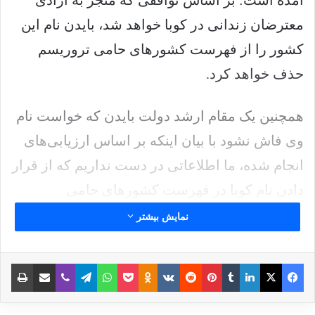
معترضان زندانی در کوبا خواهد شد، بایدن نام این
کشور را از فهرست کشورهای حامی تروریسم
حذف خواهد کرد.
همچنین یک مقام ارشد دولت بایدن که خواست نام
وی فاش نشود با بیان اینکه بر اساس ارزیابی‌های
انجام شده، ما اطلاعاتی در دست نداریم که از قرار
دادن نام کوبا در فهرست کشورهای حامی
تروریسم حمایت کند، اظهار کرد: رئیس جمهور
نمایش بیشتر
ایالات متحده کنگره آمریکا را از قصد خود برای
حذف نام کوبا از این فهرست مطلع خواهد کرد.
فیس بوک
X
لینکدین
‫تامبلر
‫پین‌ترست
‫رددیت
‫VKontakte
پاکت
واتس آپ
‫Odnoklassniki
تلگرام
وایبر
اشتراک گذاری از طریق ایمیل
چاپ
این مقام ارشد دولت بایدن با اشاره به اینکه لوئیز