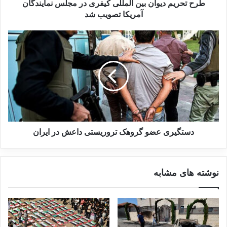
طرح تحریم دیوان بین المللی کیفری در مجلس نمایندگان
بررسی فیلم‌ها و سریال‌های ایرانی
آمریکا تصویب شد
با موضوع داعش
19 می 2025
به نوشته سی ان ان، این اقدام بایدن به احتمال
زیاد پس از بازگشت دونالد ترامپ رئیس جمهور
منتخب ایالات متحده به کاخ سفید در هفته آینده لغو
خواهد شد، چرا که نام کوبا در آخرین روزهای دوره
دستگیری عضو گروهک تروریستی داعش در ایران
قبلی ریاست جمهوری ترامپ در فهرست
کشورهای حامی تروریسم گنجانده شده بود.
نوشته های مشابه
به گزارش ایرنا، روسای جمهوری سابق ۳۵ کشور
جهان پیشتر با ارسال نامه‌ای به رئیس‌جمهور