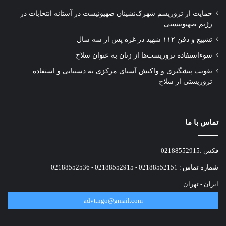
حمایت از تروریسم شهرک‌نشینان صهیونیست در آستانه انتخابات در
رژیم صهیونیستی
تشییع و دفن ۱۱۲ شهید در غزه پس از سه سال
سوءاستفاده تروریست‌ها از زنان به عنوان سلاح
تقویت پیشگیری و واکنش آسیای مرکزی به دستیابی و استفاده
تروریستی از سلاح
تماس با ما
فکس :02188552915
شماره تماس : 02188552151 - 02188552915 - 02188552536
ایران - تهران
advt.ngo@gmail.com