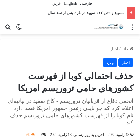
فارسی
English
عربي
تشییع و دفن ۱۱۲ شهید در غزه پس از سه سال
منو
تغییر پو
جس
خانه
/
اخبار
اخبار
ویژه
حذف احتمالي كوبا از فهرست
کشورهای حامی تروریسم امریکا
انجمن دفاع از قربانیان تروریسم - کاخ سفید در بیانیه‌ای
اعلام کرد که جو بایدن رئیس جمهور آمریکا قصد دارد
نام کوبا را از فهرست کشورهای حامی تروریسم حذف
کند.
18 ژانویه 2025
آخرین به روز رسانی: 18 ژانویه 2025
0
529