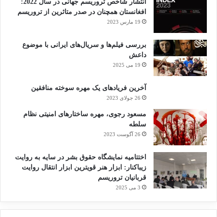
انتشار شاخص تروریسم جهانی در سال 2022:
افغانستان همچنان در صدر متاثرین از تروریسم
به همین ارزش های خودشان بی اعتنایی کرده‌اند.»
19 مارس 2023
نخست وزیر مالزی با اشاره به شکست سازمان ملل
بررسی فیلم‌ها و سریال‌های ایرانی با موضوع
داعش
در اجرای تصمیماتش در نوار غزه در طول هشت ماه
19 می 2025
گذشته اظهار کرد: «ایده داشتن این نهاد جهانی ایده
آخرین فریادهای یک مهره سوخته منافقین
خوبی است اما توسط کشورهای پیروز جنگ جهانی
26 جولای 2023
دوم طراحی شده است. سردمداران تشکیل سازمان
مسعود رجوی، مهره ساختارهای امنیتی نظام
سلطه
ملل به خودشان امتیازی به نام حق وتو داده‌اند.»
26 آگوست 2023
نخست وزیر سابق مالزی با اشاره به وتو شدن چندین
اختتامیه نمایشگاه حقوق بشر در سایه به روایت
زیباکنار: ابزار هنر قویترین ابزار انتقال روایت
قطعنامه سازمان ملل درباره غزه و متوقف ساختن
قربانیان تروریسم
3 می 2025
جنگ در این باریکه توسط وتوی آمریکا توضیح داد: «این
حق به این معنی است که صرف نظر از اینکه چه تعداد