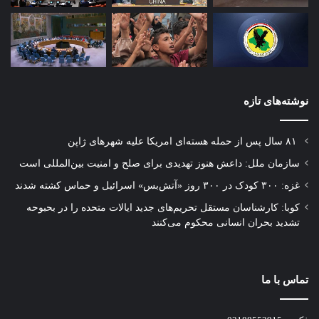
اسرائیل سر و کار پیدا می‌کردیم می‌توانستیم علیه آن
اقدام کنیم اما حالا می‌بینیم که نه فقط آمریکا بلکه
کشورهای اروپایی دارند از نسل کشی اسرائیل حمایت
می‌کنند و اگر کاری علیه اسرائیل کنیم ممکن است
نوشته‌های تازه
توسط آمریکا و کشورهای اروپایی تحریم شویم. اکثر
۸۱ سال پس از حمله هسته‌ای امریکا علیه شهرهای ژاپن
کشورها نمی‌خواهند به دلیل آسیبی که به اقتصادشان
سازمان ملل: داعش هنوز تهدیدی برای صلح و امنیت بین‌المللی است
می‌خورد این تحریم را بپذیرند.»
غزه: ۳۰۰ کودک در ۳۰۰ روز «آتش‌بس» اسرائیل و حماس کشته شدند
کوبا: کارشناسان مستقل تحریم‌های جدید ایالات متحده را در بحبوحه
تشدید بحران انسانی محکوم می‌کنند
آپارتاید
جنایت جنگی
رژیم صهیونیستی
غزه
فلسطین
فلسطین اشغالی
تماس با ما
ماهاتیر محمد