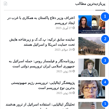
از مردم و چه تعداد از کشورها از یک قطعنامه حمایت
پربازدیدترین مطالب
کنند آنها می‌توانند قدرت آنها را وتو کنند. این همانجایی
اعتراف وزیر دفاع پاکستان به همکاری با غرب در
است که سازمان ملل شکست می‌خورد. »
ایجاد تروریسم
27 آوریل 2025
ماهاتیر محمد با تاکید بر درخواستش برای ایجاد
نماینده سابق ترکیه: پ.ک.ک و زیرشاخه هایش
سازمان مللی بدون حق وتو گفت: این نهاد جهانی در
تحت حمایت امریکا و اسرائیل هستند
29 جولای 2025
برخی حوزه‌ها همچون دارو و توزیع غذا «عملکرد خوبی
داشته است اما در زمینه جلوگیری از جنگ‌ها و کشتار
روزنامه‌نگار و فیلمساز روس: حمله اسرائیل به
جمهوری اسلامی ایران تروریسم دولتی است
شکست خورده است زیرا پنج کشور دارای حق وتو در
30 ژوئن 2025
شورای امنیت معمولا هر چیزی که به نفعشان نبوده را
پژوهشگر ایتالیایی: تروریسم رژیم صهیونیستی
وتو کرده‌اند.»
بدترین نوع تروریسم است
30 ژوئن 2025
ماهاتیر محمد با اشاره به وجود ضعف در حاکمیت
تحلیلگر ایتالیایی: استفاده اسرائیل از ترور هدفمند