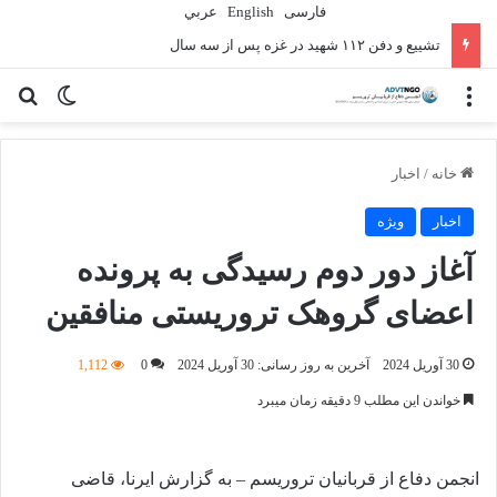
فارسی
English
عربي
تشییع و دفن ۱۱۲ شهید در غزه پس از سه سال
منو
تغییر پو
جس
خانه
/
اخبار
اخبار
ویژه
آغاز دور دوم رسیدگی به پرونده
اعضای گروهک تروریستی منافقین
30 آوریل 2024
آخرین به روز رسانی: 30 آوریل 2024
0
1,112
خواندن این مطلب 9 دقیقه زمان میبرد
انجمن دفاع از قربانیان تروریسم – به گزارش ایرنا، قاضی