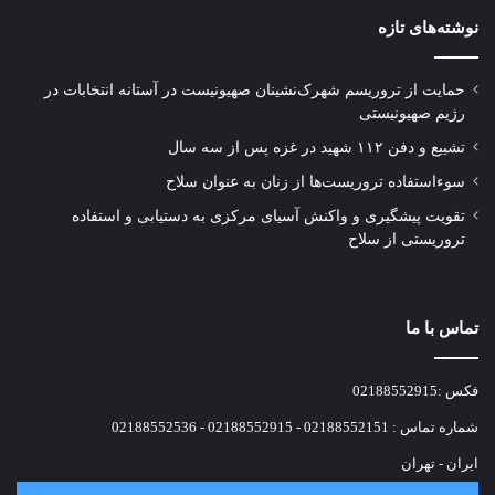
نوشته‌های تازه
منافقین این است چرا به رغم محکومیت مسعود رجوی به اعدام
و به رغم اجرای حکم سایر اعضا اما رجوی نه تنها اعدام نشد بلکه
حمایت از تروریسم شهرک‌نشینان صهیونیست در آستانه انتخابات در
ریاست گروهک را برعهده گرفت و بعدها مشخص شد که او در
رژیم صهیونیستی
اختیار دادن اطلاعات سایر اعضا و لو دادن آنها به سازمان امنیت
تشییع و دفن ۱۱۲ شهید در غزه پس از سه سال
سوءاستفاده تروریست‌ها از زنان به عنوان سلاح
و اطلاعات کشور برآمده بود.
تقویت پیشگیری و واکنش آسیای مرکزی به دستیابی و استفاده
تروریستی از سلاح
در ادامه این وکیل دادگستری از رئیس دادگاه خواست تا صفاالدین
تبراییان مورخ و پژوهشگر تاریخی و علی اکرامی از اعضای سابق
گروهک به‌عنوان دو فرد مطلع از جنایات گروهک تروریستی
تماس با ما
منافقین اظهارات خود را بیان کنند.
فکس :02188552915
شماره تماس : 02188552151 - 02188552915 - 02188552536
قاضی دادگاه از وکیل پرسید: آیا این افراد می‌خواهند مستنداتی به
ایران - تهران
دادگاه ارائه دهند؟