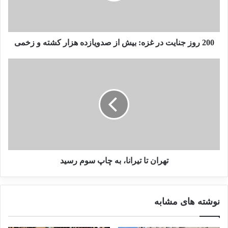
گروهک تروریستی منافقین از خرداد ۱۳۶۰ و پس از عزل بنی
200 روز جنایت در غزه: بیش از صدویازده هزار کشته و زخمی
صدر از نخست وزیری توسط مجلش، به صورت رسمی عملیات
مسلحانه و ترور را برای مقابله با انقلاب مردم ایران برگزیده بود،
در طول این سال‌ها دست به جنایات زیادی در حق مردم ایران
زده است. کارنامه جنایت‌های گروهک تروریستی منافقین، تاریخی
سیاه و ضد بشری را شامل می‌شود که سند قتل عام بیش از ۱۷
هزار غیرنظامی ایرانی است.
تهران تا تیرانا، به چاپ سوم رسید
در کارنامه این گروهک تروریستی فهرست بلندی از ترور
نوشته های مشابه
شخصیت‌های سیاسی، علمی و مذهبی ایران وجود دارد؛ ترور ۷۲