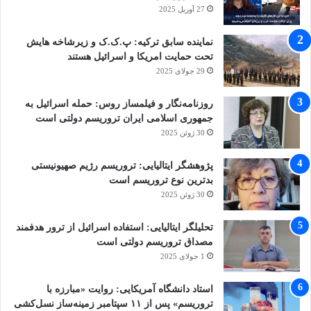
27 آوریل 2025
قاضی دادگاه منافقین افزود: به مردم آلبانی و برخی کشورهای
نماینده سابق ترکیه: پ.ک.ک و زیرشاخه هایش
تحت حمایت امریکا و اسرائیل هستند
اروپایی اعلام می‌کنم اکنون افرادی که برای آنها کیفرخواست
29 جولای 2025
صادر شده است و دادگاهی با بهره‌مندی از حق انتخاب وکیل برای
روزنامه‌نگار و فیلمساز روس: حمله اسرائیل به
دفاع از اتهامات انتسابی در وجود دارد؛ عملی که به نظر می‌رسد
جمهوری اسلامی ایران تروریسم دولتی است
30 ژوئن 2025
دولت‌های این کشورها آنها را نسبت به این موضوع آگاه نکردند.
پژوهشگر ایتالیایی: تروریسم رژیم صهیونیستی
رئیس دادگاه ابراز امیدواری کرد این دولت‌ها با اولویت دادن به
بدترین نوع تروریسم است
30 ژوئن 2025
امنیت مردم خود در استرداد آنها به جمهوری اسلامی ایران مانند
هر گروه دیگری که متهم می‌شود اقداماتی را در راستای منافع
تحلیلگر ایتالیایی: استفاده اسرائیل از ترور هدفمند
مصداق تروریسم دولتی است
ملی خود انجام دهند.
1 جولای 2025
استاد دانشگاه آمریکایی: روایت «مبارزه با
در ادامه با دستور قاضی سید میثم حکیم زاده حسینی یکی از
تروریسم» پس از ۱۱ سپتامبر زمینه‌ساز نسل‌کشی