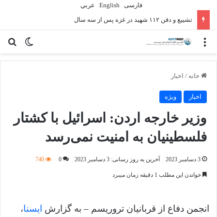
فارسی
English
عربي
تشییع و دفن ۱۱۲ شهید در غزه پس از سه سال
منو
تغییر پو
جس
خانه
/
اخبار
اخبار
ویژه
وزیر خارجه اردن: اسرائیل با کشتار
فلسطینیان به امنیت نمی‌رسد
3 دسامبر 2023
آخرین به روز رسانی: 3 دسامبر 2023
0
740
خواندن این مطلب 1 دقیقه زمان میبرد
انجمن دفاع از قربانیان تروریسم – به گزارش
ایسنا
،