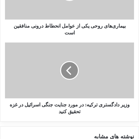
با موضوع داعش
19 می 2025
بیماری‌های روحی یکی از عوامل انحطاط درونی منافقین
است
الصفدی با بیان اینکه باید در کنار جامعه جهانی برای
توقف تجاوز به نوار غزه تلاش شود، گفت: همه خواهان
تبدیل این آتش‌بس موقت به آتش‌بس دائم و پایان یافتن
کامل این تجاوز هستند. مواضع جامعه جهانی هم این
خواسته را تایید می‌کند. ۲۹ نوامبر جلسه‌ای در شورای
امنیت با حضور کمیسیون روابط عربی اسلامی که در
کنفرانس مشترک اتحادیه عرب و سازمان همکاری
وزیر دادگستری ترکیه: در مورد جنایت جنگی اسرائیل در غزه
تحقیق کنید
اسلامی در ریاض تشکیل شد، برگزار می‌شود، در این
جلسه همه اعضا برای تصویب قطعنامه‌ای درباره
نوشته های مشابه
برقراری آتش‌بس نهایت تلاش خود را به کار خواهند