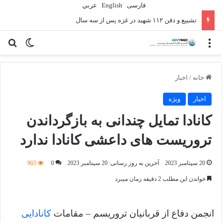
فارسی
English
عربي
تشییع و دفن ۱۱۲ شهید در غزه پس از سه سال
منو
تغییر پو
جس
خانه
/
اخبار
اخبار
ویژه
کانادا تمایل چندانی به بازگرداندن
تروریست های داعشی کانادا ندارد
20 سپتامبر 2023
آخرین به روز رسانی: 20 سپتامبر 2023
0
903
خواندن این مطلب 2 دقیقه زمان میبرد
انجمن دفاع از قربانیان تروریسم – مقامات
کانادایی