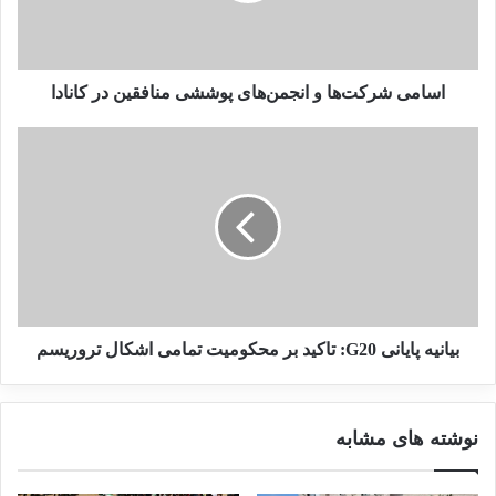
با موضوع داعش
19 می 2025
اسامی شرکت‌ها و انجمن‌های پوششی منافقین در کانادا
کانادا یکی از کشورهایی است که در ائتلاف ضد داعش
شرکت داشته اما هنوز هیچ نیروی داعشی با تابعیت
کانادا را به کشور خود بازنگردانده و تنها تعداد انگشت
شماری از زنان و کودکان را به کشورشان بازگردانده
است. همین اقدام اندک هم با مخالفت هایی روبرو
شده و با آن به عنوان واردات تروریسم به خاک کانادا
بیانیه پایانی G20: تاکید بر محکومیت تمامی اشکال تروریسم
برخورد شده است.
نوشته های مشابه
فیل گورسکی ، افسر سابق اطلاعاتی کانادایی در این
باره اظهار داشت، من مطمئن هستم که برخی از افراد