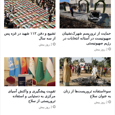
ایده افراط گرایی را رها کرده اند. اما این به معنای
رهایی از افراط گرایی نیست.
شاهد مثال وی نیز یک زن کانادایی هوادار داعش بود که
حمایت از تروریسم شهرک‌نشینان
تشییع و دفن ۱۱۲ شهید در غزه پس
پس از تلاش ناکام برای پیوستن به داعش در سال
صهیونیست در آستانه انتخابات در
از سه سال
رژیم صهیونیستی
2 روز پیش
2017، به یک منطقه تجاری در تورنتو رفته و با چاقو و
2 روز پیش
چوب گلف به مردم حمله کرد که البته تلفاتی در پی
نداشت.
از نظر گورسکی در مواردی مشابه آن زن، انگیزه
واضح است: اگر در آنجا نتوانم انجام دهم در انیجا انجام
سوءاستفاده تروریست‌ها از زنان
تقویت پیشگیری و واکنش آسیای
به عنوان سلاح
مرکزی به دستیابی و استفاده
می دهم.
تروریستی از سلاح
2 روز پیش
2 روز پیش
مقامات کاندایی هنوز هم در خصوص تعداد کانادایی