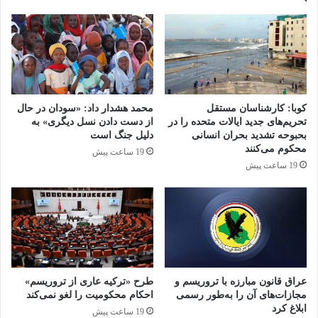
به یازده درصد رسیده است.
در سال 2021، نظرسنجی انستیتو انتخابات یهودی
نشان داد که 58 درصد از رای دهندگان یهودی در امریکا
کوبا: کارشناسان مستقل
محمد هشدار داد: «سودان در حال
از اعمال محدودیت بر کمک های نظامی امریکا حمایت
تحریم‌های جدید ایالات متحده را در
از دست دادن نسل دیگری» به
بحبوحه تشدید بحران انسانی
دلیل جنگ است
می کنند تا از استفاده اسرائیل از این کمک ها برای
محکوم می‌کنند
19 ساعت پیش
توسعه شهرک های صهیونیستی در کرانه باختری
19 ساعت پیش
جلوگیری نمایند. یک سوم نیز پذیرفتند که رفتار
اسرائیل با فلسطینیان مشابه رفتارهای نژادپرستانه در
ایالات متحده است و یک چهارم نیز گفتند که اسرائیل
یک دولت آپارتایدی است. چنین آماری برای رهبران
عراق قانون مبارزه با تروریسم و
طرح «ترکیه عاری از تروریسم»
یهودی شوک آور بود.
مجازات‌های آن را به‌طور رسمی
احکام محکومیت را لغو نمی‌کند
ابلاغ کرد
19 ساعت پیش