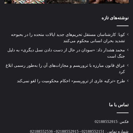
نوشته‌های تازه
کوبا: کارشناسان مستقل تحریم‌های جدید ایالات متحده را در بحبوحه
تشدید بحران انسانی محکوم می‌کنند
محمد هشدار داد: «سودان در حال از دست دادن نسل دیگری» به دلیل
جنگ است
عراق قانون مبارزه با تروریسم و مجازات‌های آن را به‌طور رسمی ابلاغ
کرد
طرح «ترکیه عاری از تروریسم» احکام محکومیت را لغو نمی‌کند
تماس با ما
فکس :02188552915
شماره تماس : 02188552151 - 02188552915 - 02188552536