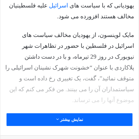
یهودیانی که با سیاست های
اسرائیل
علیه فلسطینیان
مخالف هستند افزورده می شود.
مایک لوینسون، از یهودیان مخالف سیاست های
اسرائیل در فلسطین با حضور در تظاهرات شهر
نیویورک در روز 29 تیرماه، و با در دست داشتن
پلاکاردی با عنوان “خشونت شهرک نشینان اسرائیلی را
متوقف نمائید”، گفت، یک تغییری رخ داده است و
سیاستمداران آن را می بینند. من فکر می کنم که این
موضوع آنها را می ترساند.
وی ادامه داد، تغییری عظیم در جامعه یهودیان امریکا
نمایش بیشتر
رخ داده است. بسیاری از یهودیان و مخصوصا جوانان،