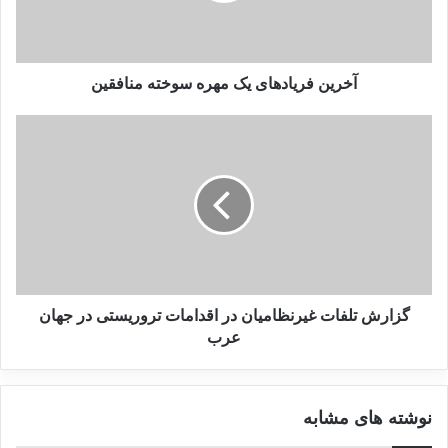
انتشار شاخص تروریسم جهانی در
آخرین فریادهای یک مهره سوخته منافقین
سال 2022: افغانستان همچنان در
صدر متاثرین از تروریسم
19 مارس 2023
بررسی فیلم‌ها و سریال‌های ایرانی
با موضوع داعش
19 می 2025
گزارش تلفات غیرنظامیان در اقدامات تروریستی در جهان
نظرسنجی ها هم اشاره دارند که لوینستون حقیقت را
عرب
می گوید. یک نظرسنجی گالوپ در اوایل سال جاری
نشان داد که برای اولین بار، دموکرات های بیشتری با
نوشته های مشابه
فلسطینیان ابراز همدردی می کنند و اختلاف درصد آنها