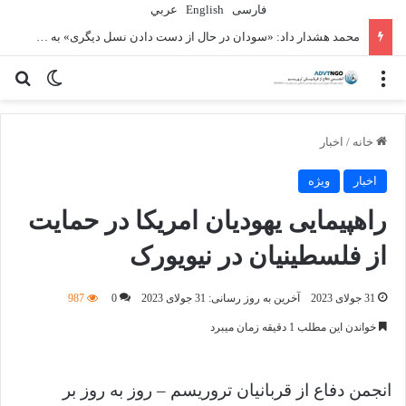
فارسی
English
عربي
محمد هشدار داد: «سودان در حال از دست دادن نسل دیگری» به دلیل جنگ است
منو
تغییر پو
جس
خانه
/
اخبار
اخبار
ویژه
راهپیمایی یهودیان امریکا در حمایت
از فلسطینیان در نیویورک
31 جولای 2023
آخرین به روز رسانی: 31 جولای 2023
0
987
خواندن این مطلب 1 دقیقه زمان میبرد
انجمن دفاع از قربانیان تروریسم – روز به روز بر